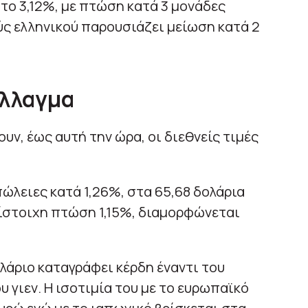
στο 3,12%, με πτώση κατά 3 μονάδες
ύς ελληνικού παρουσιάζει μείωση κατά 2
άλλαγμα
ν, έως αυτή την ώρα, οι διεθνείς τιμές
ώλειες κατά 1,26%, στα 65,68 δολάρια
ντίστοιχη πτώση 1,15%, διαμορφώνεται
λάριο καταγράφει κέρδη έναντι του
υ γιεν. Η ισοτιμία του με το ευρωπαϊκό