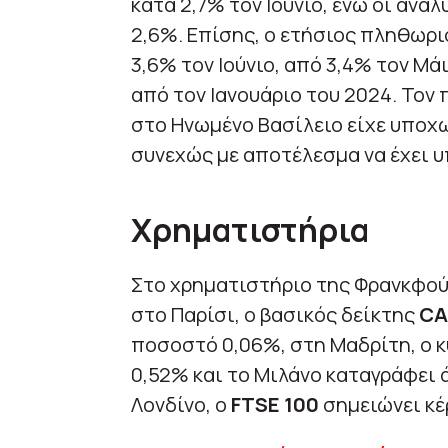
κατά 2,7% τον Ιούνιο, ενώ οι ανα
2,6%. Επίσης, ο ετήσιος πληθωρι
3,6% τον Ιούνιο, από 3,4% τον Μ
από τον Ιανουάριο του 2024. Τον
στο Ηνωμένο Βασίλειο είχε υποχω
συνεχώς με αποτέλεσμα να έχει υ
Χρηματιστήρια
Στο χρηματιστήριο της Φρανκφού
στο Παρίσι, ο βασικός δείκτης
CA
ποσοστό 0,06%, στη Μαδρίτη, ο κ
0,52% και το Μιλάνο καταγράφει 
Λονδίνο, ο
FTSE 100
σημειώνει κέ