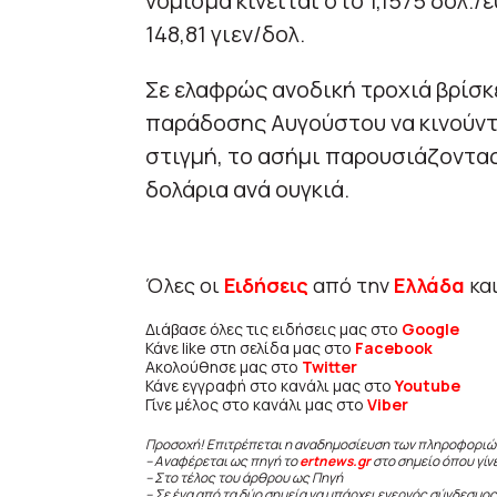
νόμισμα κινείται στο 1,1575 δολ.
148,81 γιεν/δολ.
Σε ελαφρώς ανοδική τροχιά βρίσκε
παράδοσης Αυγούστου να κινούνται
στιγμή, το ασήμι παρουσιάζοντας
δολάρια ανά ουγκιά.
Όλες οι
Ειδήσεις
από την
Ελλάδα
κα
Διάβασε όλες τις ειδήσεις μας στο
Google
Κάνε like στη σελίδα μας στο
Facebook
Ακολούθησε μας στο
Twitter
Κάνε εγγραφή στο κανάλι μας στο
Youtube
Γίνε μέλος στο κανάλι μας στο
Viber
Προσοχή! Επιτρέπεται η αναδημοσίευση των πληροφοριώ
– Αναφέρεται ως πηγή το
ertnews.gr
στο σημείο όπου γίν
– Στο τέλος του άρθρου ως Πηγή
– Σε ένα από τα δύο σημεία να υπάρχει ενεργός σύνδεσμος