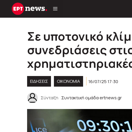
Μετάβαση
σε
περιεχόμενο
Σε υποτονικό κλίμ
συνεδριάσεις στι
χρηματιστηριακέ
ΕΙΔΗΣΕΙΣ
ΟΙΚΟΝΟΜΙΑ
16/07/25 17:30
Σύνταξη
Συντακτική ομάδα ertnews.gr