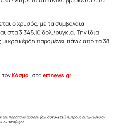
/ευρώ ενώ με το ιαπωνικό βρίσκεται στα
ται ο χρυσός, με τα συμβόλαια
 στα 3.345,10 δολ./ουγκιά. Την ίδια
 μικρά κέρδη παραμένει πάνω από τα 38
ι τον
Κόσμο
, στο
ertnews.gr
ν του παραπάνω άρθρου (
όχι αυτολεξεί
) ή μέρους αυτών μόνο αν:
εται η αναφορά.