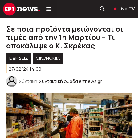
Μετάβαση
Live TV
σε
περιεχόμενο
Σε ποια προϊόντα μειώνονται οι
τιμές από την 1η Μαρτίου – Τι
αποκάλυψε ο Κ. Σκρέκας
ΕΙΔΗΣΕΙΣ
ΟΙΚΟΝΟΜΙΑ
27/02/24 14:09
Σύνταξη
Συντακτική ομάδα ertnews.gr