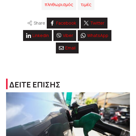
πληθωρισμός
τιμές
Share
Facebook
Twitter
Linkedin
Viber
WhatsApp
Email
ΔΕΙΤΕ ΕΠΙΣΗΣ