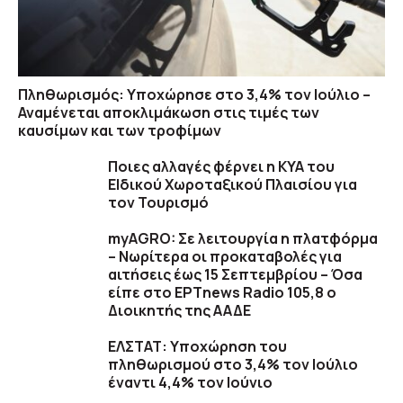
Πληθωρισμός: Υποχώρησε στο 3,4% τον Ιούλιο –
Αναμένεται αποκλιμάκωση στις τιμές των
καυσίμων και των τροφίμων
Ποιες αλλαγές φέρνει η ΚΥΑ του
ΕΙδικού Χωροταξικού Πλαισίου για
τον Τουρισμό
myAGRO: Σε λειτουργία η πλατφόρμα
– Νωρίτερα οι προκαταβολές για
αιτήσεις έως 15 Σεπτεμβρίου – Όσα
είπε στο ΕΡΤnews Radio 105,8 ο
Διοικητής της ΑΑΔΕ
ΕΛΣΤΑΤ: Υποχώρηση του
πληθωρισμού στο 3,4% τον Ιούλιο
έναντι 4,4% τον Ιούνιο