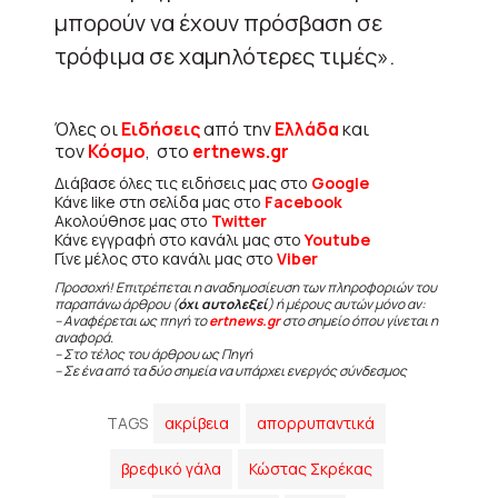
μπορούν να έχουν πρόσβαση σε
τρόφιμα σε χαμηλότερες τιμές».
Όλες οι
Ειδήσεις
από την
Ελλάδα
και
τον
Κόσμο
, στο
ertnews.gr
Διάβασε όλες τις ειδήσεις μας στο
Google
Κάνε like στη σελίδα μας στο
Facebook
Ακολούθησε μας στο
Twitter
Κάνε εγγραφή στο κανάλι μας στο
Youtube
Γίνε μέλος στο κανάλι μας στο
Viber
Προσοχή! Επιτρέπεται η αναδημοσίευση των πληροφοριών του
παραπάνω άρθρου (
όχι αυτολεξεί
) ή μέρους αυτών μόνο αν:
– Αναφέρεται ως πηγή το
ertnews.gr
στο σημείο όπου γίνεται η
αναφορά.
– Στο τέλος του άρθρου ως Πηγή
– Σε ένα από τα δύο σημεία να υπάρχει ενεργός σύνδεσμος
TAGS
ακρίβεια
απορρυπαντικά
βρεφικό γάλα
Κώστας Σκρέκας