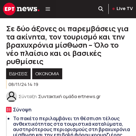
Μετάβαση
Live TV
σε
περιεχόμενο
Σε δύο άξονες οι παρεμβάσεις για
τα ακίνητα, τον τουρισμό και την
βραχυχρόνια μίσθωση – Όλο το
νέο πλαίσιο και οι βασικές
ρυθμίσεις
ΕΙΔΗΣΕΙΣ
ΟΙΚΟΝΟΜΙΑ
08/11/24 14:19
Σύνταξη
Συντακτική ομάδα ertnews.gr
Σύνοψη
Το πακέτο περιλαμβάνει τη θέσπιση τέλους
ανθεκτικότητας στα τουριστικά καταλύματα,
αυστηρότερους περιορισμούς στη βραχυχρόνια
μίσθωση και την επιβολή φόρου κρουαζιέρας