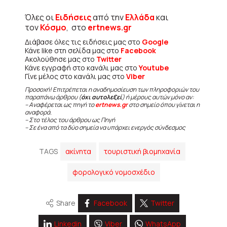
Όλες οι
Ειδήσεις
από την
Ελλάδα
και
τον
Κόσμο
, στο
ertnews.gr
Διάβασε όλες τις ειδήσεις μας στο
Google
Κάνε like στη σελίδα μας στο
Facebook
Ακολούθησε μας στο
Twitter
Κάνε εγγραφή στο κανάλι μας στο
Youtube
Γίνε μέλος στο κανάλι μας στο
Viber
Προσοχή! Επιτρέπεται η αναδημοσίευση των πληροφοριών του
παραπάνω άρθρου (
όχι αυτολεξεί
) ή μέρους αυτών μόνο αν:
– Αναφέρεται ως πηγή το
ertnews.gr
στο σημείο όπου γίνεται η
αναφορά.
– Στο τέλος του άρθρου ως Πηγή
– Σε ένα από τα δύο σημεία να υπάρχει ενεργός σύνδεσμος
TAGS
ακίνητα
τουριστική βιομηχανία
φορολογικό νομοσχέδιο
Share
Facebook
Twitter
Linkedin
Viber
WhatsApp