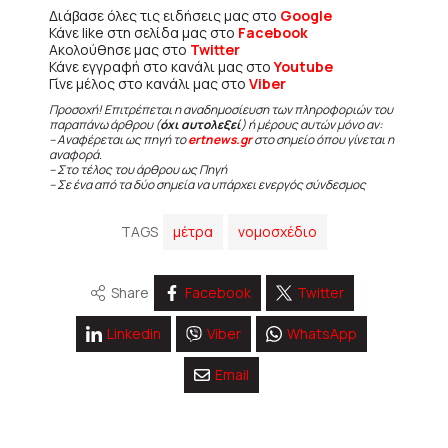
Διάβασε όλες τις ειδήσεις μας στο
Google
Κάνε like στη σελίδα μας στο
Facebook
Ακολούθησε μας στο
Twitter
Κάνε εγγραφή στο κανάλι μας στο
Youtube
Γίνε μέλος στο κανάλι μας στο
Viber
Προσοχή! Επιτρέπεται η αναδημοσίευση των πληροφοριών του
παραπάνω άρθρου (
όχι αυτολεξεί
) ή μέρους αυτών μόνο αν:
– Αναφέρεται ως πηγή το
ertnews.gr
στο σημείο όπου γίνεται η
αναφορά.
– Στο τέλος του άρθρου ως Πηγή
– Σε ένα από τα δύο σημεία να υπάρχει ενεργός σύνδεσμος
TAGS
μέτρα
νομοσχέδιο
Share
Facebook
Twitter
Linkedin
Viber
WhatsApp
Email