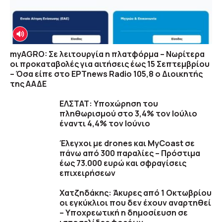
myAGRO: Σε λειτουργία η πλατφόρμα – Νωρίτερα
οι προκαταβολές για αιτήσεις έως 15 Σεπτεμβρίου
– Όσα είπε στο ΕΡΤnews Radio 105,8 ο Διοικητής
της ΑΑΔΕ
ΕΛΣΤΑΤ: Υποχώρηση του
πληθωρισμού στο 3,4% τον Ιούλιο
έναντι 4,4% τον Ιούνιο
Έλεγχοι με drones και MyCoast σε
πάνω από 300 παραλίες – Πρόστιμα
έως 73.000 ευρώ και σφραγίσεις
επιχειρήσεων
Χατζηδάκης: Άκυρες από 1 Οκτωβρίου
οι εγκύκλιοι που δεν έχουν αναρτηθεί
– Υποχρεωτική η δημοσίευση σε