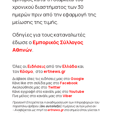
χρονικού διαστήματος των 30
ημερών πριν από την εφαρμογή της
μείωσης της τιμής.
Oδηγίες για τους καταναλωτές
έδωσε ο
Εμπορικός Σύλλογος
Αθηνών
.
Όλες οι
Ειδήσεις
από την
Ελλάδα
και
τον
Κόσμο
, στο
ertnews.gr
Διάβασε όλες τις ειδήσεις μας στο
Google
Κάνε like στη σελίδα μας στο
Facebook
Ακολούθησε μας στο
Twitter
Κάνε εγγραφή στο κανάλι μας στο
Youtube
Γίνε μέλος στο κανάλι μας στο
Viber
Προσοχή! Επιτρέπεται η αναδημοσίευση των πληροφοριών του
παραπάνω άρθρου (
όχι αυτολεξεί
) ή μέρους αυτών μόνο αν:
– Αναφέρεται ως πηγή το
ertnews.gr
στο σημείο όπου γίνεται η