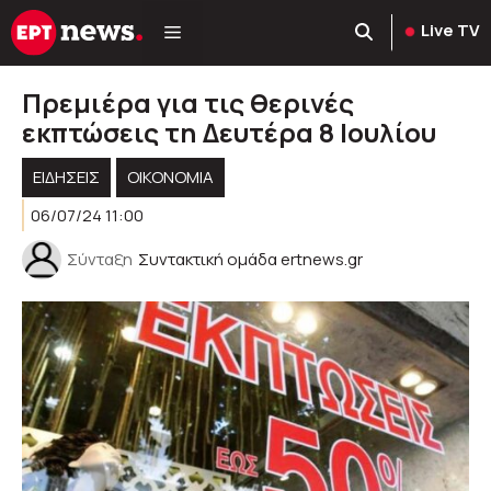
Μετάβαση
Live TV
σε
περιεχόμενο
Πρεμιέρα για τις θερινές
εκπτώσεις τη Δευτέρα 8 Ιουλίου
ΕΙΔΗΣΕΙΣ
ΟΙΚΟΝΟΜΙΑ
06/07/24 11:00
Σύνταξη
Συντακτική ομάδα ertnews.gr