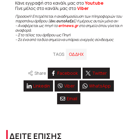
Κάνε εγγραφή στο κανάλι μας στο
Youtube
Γίνε μέλος στο κανάλι μας στο
Viber
Προσοχή! Επιτρέπεται η αναδημοσίευση των πληροφοριών του
παραπάνω άρθρου (
όχι αυτολεξεί
) ή μέρους αυτών μόνο αν:
– Αναφέρεται ως πηγή το
ertnews.gr
στο σημείο όπου γίνεται η
αναφορά.
– Στο τέλος του άρθρου ως Πηγή
– Σε ένα από τα δύο σημεία να υπάρχει ενεργός σύνδεσμος
TAGS
ΟΔΔΗΧ
Share
Facebook
Twitter
Linkedin
Viber
WhatsApp
Email
ΔΕΙΤΕ ΕΠΙΣΗΣ