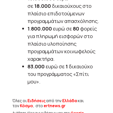
σε
18.000
δικαιούχους στο
πλαίσιο επιδοτούμενων
προγραμμάτων απασχόλησης.
1
.
800.000
ευρώ σε
80
φορείς
για πληρωμή εισφορών στο
πλαίσιο υλοποίησης
προγραμμάτων κοινωφελούς
χαρακτήρα.
83.000
ευρώ σε
1
δικαιούχο
του προγράμματος «Σπίτι
μου».
Όλες οι
Ειδήσεις
από την
Ελλάδα
και
τον
Κόσμο
, στο
ertnews.gr
Διάβασε όλες τις ειδήσεις μας στο
Google