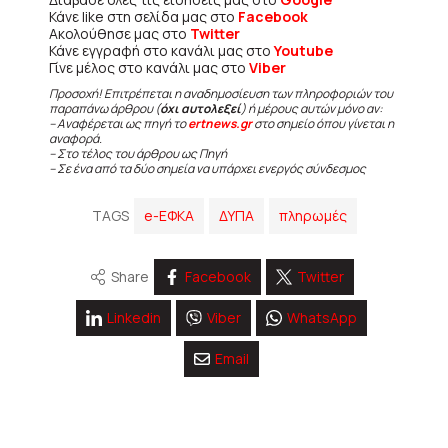
Κάνε like στη σελίδα μας στο
Facebook
Ακολούθησε μας στο
Twitter
Κάνε εγγραφή στο κανάλι μας στο
Youtube
Γίνε μέλος στο κανάλι μας στο
Viber
Προσοχή! Επιτρέπεται η αναδημοσίευση των πληροφοριών του
παραπάνω άρθρου (
όχι αυτολεξεί
) ή μέρους αυτών μόνο αν:
– Αναφέρεται ως πηγή το
ertnews.gr
στο σημείο όπου γίνεται η
αναφορά.
– Στο τέλος του άρθρου ως Πηγή
– Σε ένα από τα δύο σημεία να υπάρχει ενεργός σύνδεσμος
TAGS
e-ΕΦΚΑ
ΔΥΠΑ
πληρωμές
Share
Facebook
Twitter
Linkedin
Viber
WhatsApp
Email