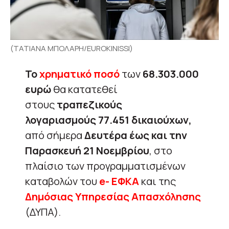
(ΤΑΤΙΑΝΑ ΜΠΟΛΑΡΗ/EUROKINISSI)
Το
χρηματικό ποσό
των
68.303.000
ευρώ
θα κατατεθεί
στους
τραπεζικούς
λογαριασμούς
77.451 δικαιούχων,
από σήμερα
Δευτέρα έως και την
Παρασκευή 21 Νοεμβρίου
, στο
πλαίσιο των προγραμματισμένων
καταβολών του
e- ΕΦΚΑ
και της
Δημόσιας Υπηρεσίας Απασχόλησης
(ΔΥΠΑ).