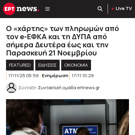
Μετάβαση
Live TV
σε
περιεχόμενο
Ο «χάρτης» των πληρωμών από
τον e-ΕΦΚΑ και τη ΔΥΠΑ από
σήμερα Δευτέρα έως και την
Παρασκευή 21 Νοεμβρίου
FEATURED
ΕΙΔΗΣΕΙΣ
ΟΙΚΟΝΟΜΙΑ
17/11/25 05:59
Ενημέρωση
17/11 10:29
Σύνταξη
Συντακτική ομάδα ertnews.gr