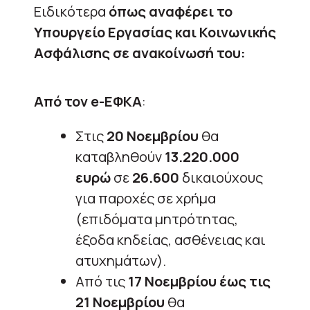
Ειδικότερα
όπως αναφέρει το
Υπουργείο Εργασίας και Κοινωνικής
Ασφάλισης σε ανακοίνωσή του:
Από τον
e-ΕΦΚΑ
:
Στις
20 Νοεμβρίου
θα
καταβληθούν
13.220.000
ευρώ
σε
26.600
δικαιούχους
για παροχές σε χρήμα
(επιδόματα μητρότητας,
έξοδα κηδείας, ασθένειας και
ατυχημάτων).
Από τις
17 Νοεμβρίου έως τις
21 Νοεμβρίου
θα