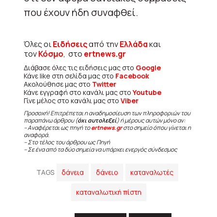
που έχουν ήδη συναφθεί.
Όλες οι
Ειδήσεις
από την
Ελλάδα
και
τον
Κόσμο
, στο
ertnews.gr
Διάβασε όλες τις ειδήσεις μας στο
Google
Κάνε like στη σελίδα μας στο
Facebook
Ακολούθησε μας στο
Twitter
Κάνε εγγραφή στο κανάλι μας στο
Youtube
Γίνε μέλος στο κανάλι μας στο
Viber
Προσοχή! Επιτρέπεται η αναδημοσίευση των πληροφοριών του
παραπάνω άρθρου (
όχι αυτολεξεί
) ή μέρους αυτών μόνο αν:
– Αναφέρεται ως πηγή το
ertnews.gr
στο σημείο όπου γίνεται η
αναφορά.
– Στο τέλος του άρθρου ως Πηγή
– Σε ένα από τα δύο σημεία να υπάρχει ενεργός σύνδεσμος
TAGS
δάνεια
δάνειο
καταναλωτές
καταναλωτική πίστη