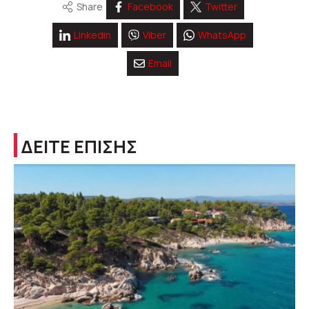
Share
Facebook
Twitter
Linkedin
Viber
WhatsApp
Email
ΔΕΙΤΕ ΕΠΙΣΗΣ