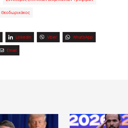
ς Θεοδωρικάκος
Linkedin
Viber
WhatsApp
Email