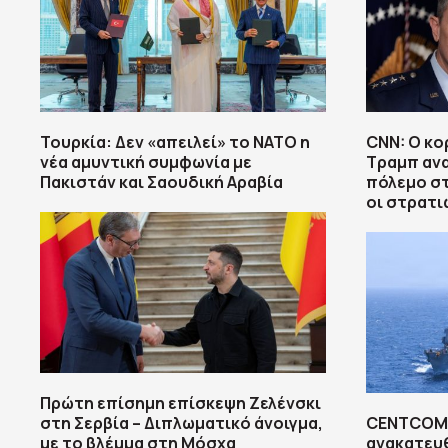
Τουρκία: Δεν «απειλεί» το ΝΑΤΟ η
CNN: Ο κ
νέα αμυντική συμφωνία με
Τραμπ αν
Πακιστάν και Σαουδική Αραβία
πόλεμο στ
οι στρατι
Πρώτη επίσημη επίσκεψη Ζελένσκι
στη Σερβία – Διπλωματικό άνοιγμα,
CENTCOM:
με το βλέμμα στη Μόσχα
ανακατευ