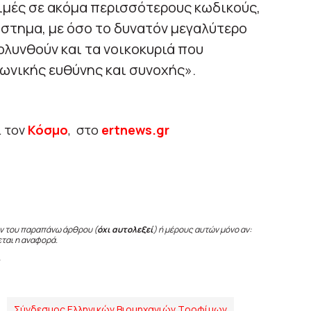
τιμές σε ακόμα περισσότερους κωδικούς,
άστημα, με όσο το δυνατόν μεγαλύτερο
λυνθούν και τα νοικοκυριά που
νωνικής ευθύνης και συνοχής».
ι τον
Κόσμο
, στο
ertnews.gr
ν του παραπάνω άρθρου (
όχι αυτολεξεί
) ή μέρους αυτών μόνο αν:
εται η αναφορά.
Σύνδεσμος Ελληνικών Βιομηχανιών Τροφίμων