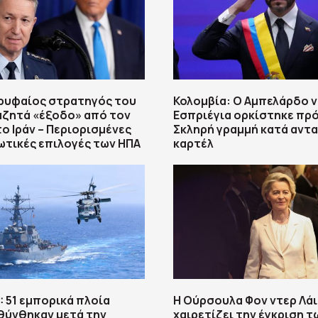
ορυφαίος στρατηγός του
Κολομβία: Ο Αμπελάρδο ν
αζητά «έξοδο» από τον
Εσπριέγια ορκίστηκε πρ
ο Ιράν – Περιορισμένες
Σκληρή γραμμή κατά αντα
ωτικές επιλογές των ΗΠΑ
καρτέλ
 51 εμπορικά πλοία
Η Ούρσουλα Φον ντερ Λάι
θύνθηκαν μετά την
χαιρετίζει την έγκριση τ