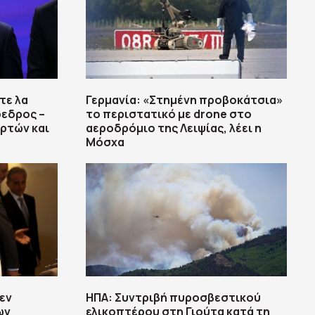
τε λα
Γερμανία: «Στημένη προβοκάτσια»
όεδρος –
το περιστατικό με drone στο
ρτών και
αεροδρόμιο της Λειψίας, λέει η
Μόσχα
εν
ΗΠΑ: Συντριβή πυροσβεστικού
ων
ελικοπτέρου στη Γιούτα κατά τη