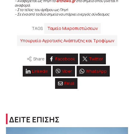
– Αναφέρεται ως πηγή το
ertnews.gr
στο σημείο όπου γίνεται η
αναφορά.
– Στο τέλος του άρθρου ως Πηγή
– Σε ένα από τα δύο σημεία να υπάρχει ενεργός σύνδεσμος
TAGS
Ταμείο Μικροπιστώσεων
Υπουργείο Αγροτικής Ανάπτυξης και Τροφίμων
Share
Facebook
Twitter
Linkedin
Viber
WhatsApp
Email
ΔΕΙΤΕ ΕΠΙΣΗΣ