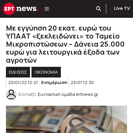
Μετάβαση
Live TV
σε
περιεχόμενο
Με εγγύηση 20 εκατ. ευρώ του
ΥΠΑΑΤ «ξεκλειδώνει» το Ταμείο
Μικροπιστώσεων – Δάνεια 25.000
ευρώ για λειτουργικά έξοδα των
αγροτών
ΕΙΔΗΣΕΙΣ
ΟΙΚΟΝΟΜΙΑ
23/01/22 12:21
Ενημέρωση
23/01 12:30
Σύνταξη
Συντακτική ομάδα ertnews.gr