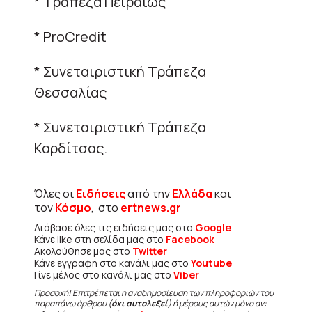
* Τράπεζα Πειραιώς
* ProCredit
* Συνεταιριστική Τράπεζα
Θεσσαλίας
* Συνεταιριστική Τράπεζα
Καρδίτσας.
Όλες οι
Ειδήσεις
από την
Ελλάδα
και
τον
Κόσμο
, στο
ertnews.gr
Διάβασε όλες τις ειδήσεις μας στο
Google
Κάνε like στη σελίδα μας στο
Facebook
Ακολούθησε μας στο
Twitter
Κάνε εγγραφή στο κανάλι μας στο
Youtube
Γίνε μέλος στο κανάλι μας στο
Viber
Προσοχή! Επιτρέπεται η αναδημοσίευση των πληροφοριών του
παραπάνω άρθρου (
όχι αυτολεξεί
) ή μέρους αυτών μόνο αν: