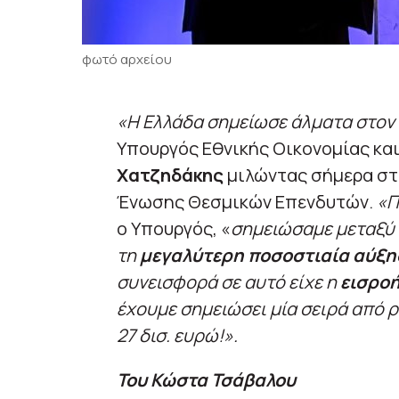
φωτό αρχείου
«Η Ελλάδα σημείωσε άλματα στον
Υπουργός Εθνικής Οικονομίας κα
Χατζηδάκης
μιλώντας σήμερα στ
Ένωσης Θεσμικών Επενδυτών.
«Π
ο Υπουργός, «
σημειώσαμε μεταξύ 
τη
μεγαλύτερη ποσοστιαία αύξησ
συνεισφορά σε αυτό είχε η
εισρο
έχουμε σημειώσει μία σειρά από ρ
27 δισ. ευρώ!».
Του Κώστα Τσάβαλου