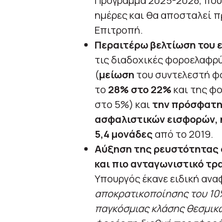
Πρόγραμμα 2025-2028, που
ημέρες και θα αποσταλεί π
Επιτροπή.
Περαιτέρω βελτίωση του 
τις διαδοχικές φοροελαφρ
(
μείωση
του συντελεστή φ
το
28% στο 22%
και της φ
στο 5%) και
την πρόσφατη 
ασφαλιστικών εισφορών,
5,4 μονάδες
από το 2019.
Αύξηση της ρευστότητας 
και πιο ανταγωνιστικό τ
Υπουργός έκανε ειδική ανα
αποκρατικοποίησης του 10%
παγκόσμιας κλάσης θεσμικ