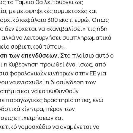
ς το Ταμείο θα λειτουργεί ως
ία, με μειοψηφικές συμμετοχές και
 αρχικό κεφάλαιο 300 εκατ. ευρώ. Όπως
 δεν έρχεται να «κανιβαλίσει» τις ήδη
αλλά να λειτουργήσει συμπληρωματικά
μείο σοβιετικού τύπου».
ηση των επενδύσεων.
Στο πλαίσιο αυτό ο
ι η Κυβέρνηση προωθεί ένα, ίσως, από
σια φορολογικών κινήτρων στην ΕΕ για
ου να ενισχυθεί η διασύνδεση των
στήμια και να κατευθυνθούν
σε παραγωγικές δραστηριότητες, ενώ
οδοτικά κίνητρα, πέραν των
σεις επιχειρήσεων και
ετικό νομοσχέδιο να αναμένεται να