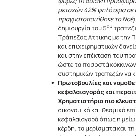
φορές τη διεθνή προσφορά 
μετοχών 42% ψηλότερα σε 
πραγματοποιήθηκε το Νοέμ
ου
δημιουργία του 5
τραπεζι
Τράπεζας Αττικής με την 
και επιχειρηματικών δανεί
και στην επέκταση του προ
ώστε τα ποσοστά κόκκινων
συστημικών τραπεζών να κα
Πρωτοβουλίες και νομοθετ
κεφαλαιαγοράς και περαιτ
Χρηματιστήριο πιο ελκυστ
οικονομικό και θεσμικό επ
κεφαλαιαγορά όπως η μείωσ
κέρδη, τα μερίσματα και τη