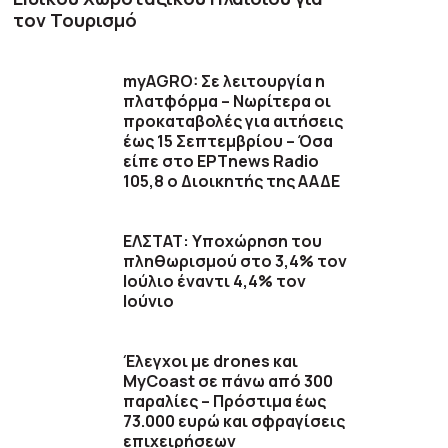
τον Τουρισμό
myAGRO: Σε λειτουργία η
πλατφόρμα – Νωρίτερα οι
προκαταβολές για αιτήσεις
έως 15 Σεπτεμβρίου – Όσα
είπε στο ΕΡΤnews Radio
105,8 ο Διοικητής της ΑΑΔΕ
ΕΛΣΤΑΤ: Υποχώρηση του
πληθωρισμού στο 3,4% τον
Ιούλιο έναντι 4,4% τον
Ιούνιο
Έλεγχοι με drones και
MyCoast σε πάνω από 300
παραλίες – Πρόστιμα έως
73.000 ευρώ και σφραγίσεις
επιχειρήσεων