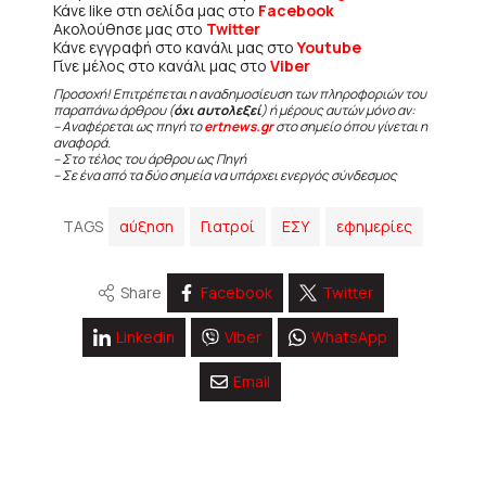
Κάνε like στη σελίδα μας στο
Facebook
Ακολούθησε μας στο
Twitter
Κάνε εγγραφή στο κανάλι μας στο
Youtube
Γίνε μέλος στο κανάλι μας στο
Viber
Προσοχή! Επιτρέπεται η αναδημοσίευση των πληροφοριών του
παραπάνω άρθρου (
όχι αυτολεξεί
) ή μέρους αυτών μόνο αν:
– Αναφέρεται ως πηγή το
ertnews.gr
στο σημείο όπου γίνεται η
αναφορά.
– Στο τέλος του άρθρου ως Πηγή
– Σε ένα από τα δύο σημεία να υπάρχει ενεργός σύνδεσμος
TAGS
αύξηση
Γιατροί
ΕΣΥ
εφημερίες
Share
Facebook
Twitter
Linkedin
Viber
WhatsApp
Email