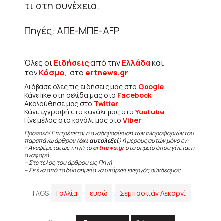
τι στη συνέχεια.
Πηγές: ΑΠΕ-ΜΠΕ-AFP
Όλες οι
Ειδήσεις
από την
Ελλάδα
και
τον
Κόσμο
, στο
ertnews.gr
Διάβασε όλες τις ειδήσεις μας στο
Google
Κάνε like στη σελίδα μας στο
Facebook
Ακολούθησε μας στο
Twitter
Κάνε εγγραφή στο κανάλι μας στο
Youtube
Γίνε μέλος στο κανάλι μας στο
Viber
Προσοχή! Επιτρέπεται η αναδημοσίευση των πληροφοριών του
παραπάνω άρθρου (
όχι αυτολεξεί
) ή μέρους αυτών μόνο αν:
– Αναφέρεται ως πηγή το
ertnews.gr
στο σημείο όπου γίνεται η
αναφορά.
– Στο τέλος του άρθρου ως Πηγή
– Σε ένα από τα δύο σημεία να υπάρχει ενεργός σύνδεσμος
TAGS
Γαλλία
ευρώ
Σεμπαστιάν Λεκορνί