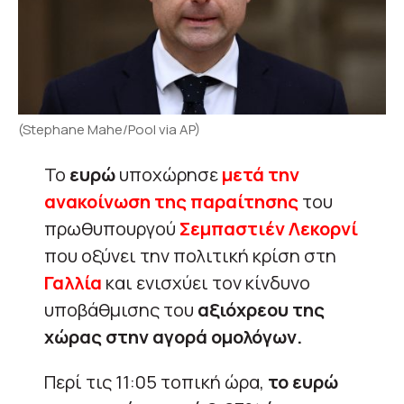
(Stephane Mahe/Pool via AP)
Το
ευρώ
υποχώρησε
μετά την
ανακοίνωση της παραίτησης
του
πρωθυπουργού
Σεμπαστιέν Λεκορνί
που οξύνει την πολιτική κρίση στη
Γαλλία
και ενισχύει τον κίνδυνο
υποβάθμισης του
αξιόχρεου της
χώρας στην αγορά ομολόγων.
Περί τις 11:05 τοπική ώρα,
το ευρώ