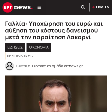
Μετάβαση
Live TV
σε
περιεχόμενο
Γαλλία: Υποχώρηση του ευρώ και
αύξηση του κόστους δανεισμού
μετά την παραίτηση Λακορνί
ΕΙΔΗΣΕΙΣ
ΟΙΚΟΝΟΜΙΑ
06/10/25 13:58
Σύνταξη
Συντακτική ομάδα ertnews.gr