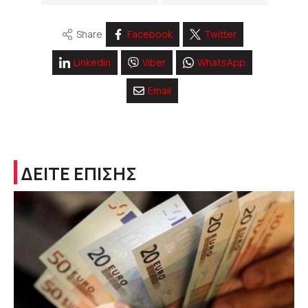
Share
Facebook
Twitter
Linkedin
Viber
WhatsApp
Email
ΔΕΙΤΕ ΕΠΙΣΗΣ