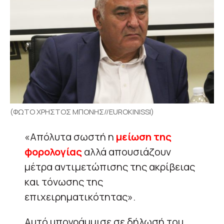
(ΦΩΤΟ ΧΡΗΣΤΟΣ ΜΠΟΝΗΣ//EUROKINISSI)
«Απόλυτα σωστή η
μείωση της
φορολογίας
αλλά απουσιάζουν
μέτρα αντιμετώπισης της ακρίβειας
και τόνωσης της
επιχειρηματικότητας».
Αυτό υπογράμμισε σε δήλωσή του