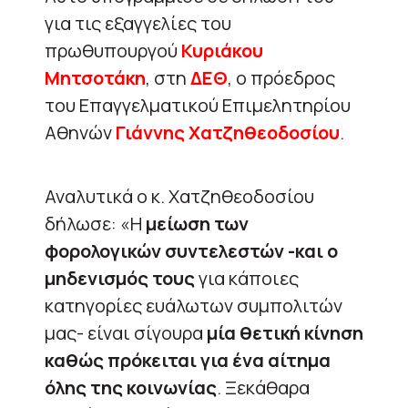
για τις εξαγγελίες του
πρωθυπουργού
Κυριάκου
Μητσοτάκη
, στη
ΔΕΘ
, ο πρόεδρος
του Επαγγελματικού Επιμελητηρίου
Αθηνών
Γιάννης Χατζηθεοδοσίου
.
Αναλυτικά ο κ. Χατζηθεοδοσίου
δήλωσε: «Η
μείωση των
φορολογικών συντελεστών -και ο
μηδενισμός τους
για κάποιες
κατηγορίες ευάλωτων συμπολιτών
μας- είναι σίγουρα
μία θετική κίνηση
καθώς πρόκειται για ένα αίτημα
όλης της κοινωνίας
. Ξεκάθαρα