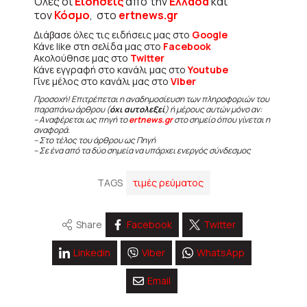
Όλες οι
Ειδήσεις
από την
Ελλάδα
και
τον
Κόσμο
, στο
ertnews.gr
Διάβασε όλες τις ειδήσεις μας στο
Google
Κάνε like στη σελίδα μας στο
Facebook
Ακολούθησε μας στο
Twitter
Κάνε εγγραφή στο κανάλι μας στο
Youtube
Γίνε μέλος στο κανάλι μας στο
Viber
Προσοχή! Επιτρέπεται η αναδημοσίευση των πληροφοριών του
παραπάνω άρθρου (
όχι αυτολεξεί
) ή μέρους αυτών μόνο αν:
– Αναφέρεται ως πηγή το
ertnews.gr
στο σημείο όπου γίνεται η
αναφορά.
– Στο τέλος του άρθρου ως Πηγή
– Σε ένα από τα δύο σημεία να υπάρχει ενεργός σύνδεσμος
TAGS
τιμές ρεύματος
Share
Facebook
Twitter
Linkedin
Viber
WhatsApp
Email