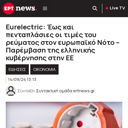
Μετάβαση
Live TV
σε
περιεχόμενο
Eurelectric: Έως και
πενταπλάσιες οι τιμές του
ρεύματος στον ευρωπαϊκό Νότο –
Παρέμβαση της ελληνικής
κυβέρνησης στην ΕΕ
ΕΙΔΗΣΕΙΣ
ΟΙΚΟΝΟΜΙΑ
14/09/24 13:13
Σύνταξη
Συντακτική ομάδα ertnews.gr