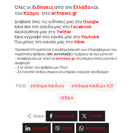
Όλες οι
Ειδήσεις
από την
Ελλάδα
και
τον
Κόσμο
, στο
ertnews.gr
Διάβασε όλες τις ειδήσεις μας στο
Google
Κάνε like στη σελίδα μας στο
Facebook
Ακολούθησε μας στο
Twitter
Κάνε εγγραφή στο κανάλι μας στο
Youtube
Γίνε μέλος στο κανάλι μας στο
Viber
Προσοχή! Επιτρέπεται η αναδημοσίευση των πληροφοριών του
παραπάνω άρθρου (
όχι αυτολεξεί
) ή μέρους αυτών μόνο αν:
– Αναφέρεται ως πηγή το
ertnews.gr
στο σημείο όπου γίνεται η
αναφορά.
– Στο τέλος του άρθρου ως Πηγή
– Σε ένα από τα δύο σημεία να υπάρχει ενεργός σύνδεσμος
TAGS
επίδομα παιδιού
επίδομα παιδιών Α21
ΟΠΕΚΑ
Share
Facebook
Twitter
Linkedin
Viber
WhatsApp