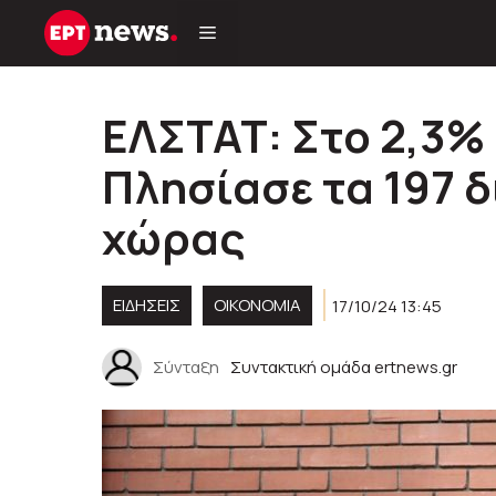
Μετάβαση
σε
περιεχόμενο
ΕΛΣΤΑΤ: Στο 2,3% 
Πλησίασε τα 197 δ
χώρας
ΕΙΔΗΣΕΙΣ
ΟΙΚΟΝΟΜΙΑ
17/10/24 13:45
Σύνταξη
Συντακτική ομάδα ertnews.gr