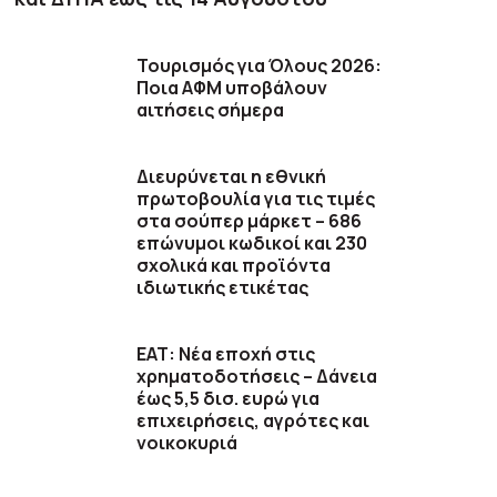
Τουρισμός για Όλους 2026:
Ποια ΑΦΜ υποβάλουν
αιτήσεις σήμερα
Διευρύνεται η εθνική
πρωτοβουλία για τις τιμές
στα σούπερ μάρκετ – 686
επώνυμοι κωδικοί και 230
σχολικά και προϊόντα
ιδιωτικής ετικέτας
ΕΑΤ: Νέα εποχή στις
χρηματοδοτήσεις – Δάνεια
έως 5,5 δισ. ευρώ για
επιχειρήσεις, αγρότες και
νοικοκυριά