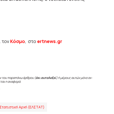
ι τον
Κόσμο
, στο
ertnews.gr
ν του παραπάνω άρθρου (
όχι αυτολεξεί
) ή μέρους αυτών μόνο αν:
εται η αναφορά.
 Στατιστική Αρχή (ΕΛΣΤΑΤ)