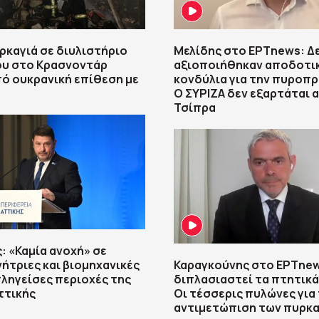
ρκαγιά σε διυλιστήριο
Μελίδης στο ΕΡΤnews: Δ
ου στο Κρασνοντάρ
αξιοποιήθηκαν αποδοτικ
ό ουκρανική επίθεση με
κονδύλια για την πυροπ
Ο ΣΥΡΙΖΑ δεν εξαρτάται 
Τσίπρα
: «Καμία ανοχή» σε
ήτριες και βιομηχανικές
Καραγκούνης στο ΕΡΤnew
πληγείσες περιοχές της
διπλασιαστεί τα πτητικά
ττικής
Οι τέσσερις πυλώνες για
αντιμετώπιση των πυρκ