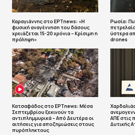
Καραγιάννης στο ΕΡΤnews: «Η
Ρωσία: Πυ
φυσική αναγέννηση του δάσους
πετρελαί
χρειάζεται 15-20 χρόνια – Κρίσιμη η
ύστερα απ
πρόληψη»
drones
Κατσαφάδος στο ΕΡΤnews: Μέσα
Χαρδαλιάς
Σεπτεμβρίου ξεκινούν τα
ανεμογενν
αντιπλημμυρικά – Από Δευτέρα οι
ΑΠΕ στις 
αιτήσεις για αποζημιώσεις στους
Δυτικής Α
πυρόπληκτους