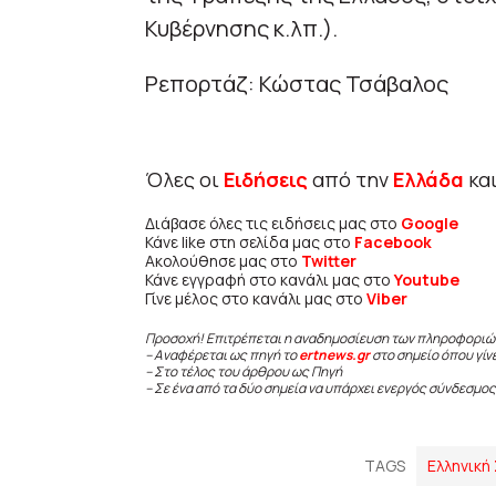
Κυβέρνησης κ.λπ.).
Ρεπορτάζ: Κώστας Τσάβαλος
Όλες οι
Ειδήσεις
από την
Ελλάδα
κα
Διάβασε όλες τις ειδήσεις μας στο
Google
Κάνε like στη σελίδα μας στο
Facebook
Ακολούθησε μας στο
Twitter
Κάνε εγγραφή στο κανάλι μας στο
Youtube
Γίνε μέλος στο κανάλι μας στο
Viber
Προσοχή! Επιτρέπεται η αναδημοσίευση των πληροφοριώ
– Αναφέρεται ως πηγή το
ertnews.gr
στο σημείο όπου γίν
– Στο τέλος του άρθρου ως Πηγή
– Σε ένα από τα δύο σημεία να υπάρχει ενεργός σύνδεσμος
TAGS
Ελληνική