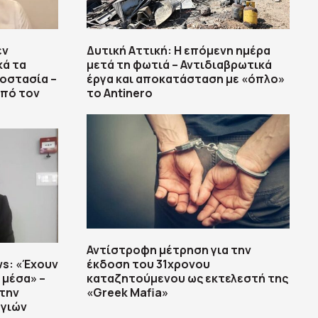
εν
Δυτική Αττική: Η επόμενη ημέρα
ά τα
μετά τη φωτιά – Αντιδιαβρωτικά
ροστασία –
έργα και αποκατάσταση με «όπλο»
από τον
το Antinero
Αντίστροφη μέτρηση για την
s: «Έχουν
έκδοση του 31χρονου
 μέσα» –
καταζητούμενου ως εκτελεστή της
 την
«Greek Mafia»
αγιών