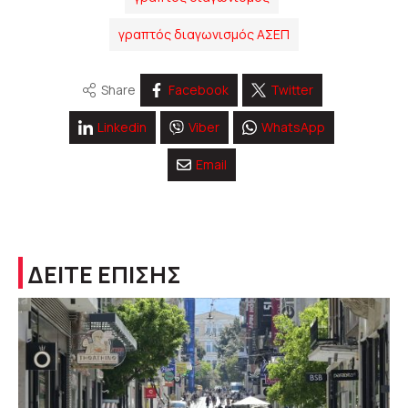
γραπτός διαγωνισμός ΑΣΕΠ
Share
Facebook
Twitter
Linkedin
Viber
WhatsApp
Email
ΔΕΙΤΕ ΕΠΙΣΗΣ