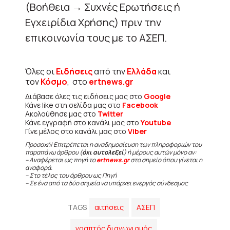
(Βοήθεια → Συχνές Ερωτήσεις ή
Εγχειρίδια Χρήσης) πριν την
επικοινωνία τους με το ΑΣΕΠ.
Όλες οι
Ειδήσεις
από την
Ελλάδα
και
τον
Κόσμο
, στο
ertnews.gr
Διάβασε όλες τις ειδήσεις μας στο
Google
Κάνε like στη σελίδα μας στο
Facebook
Ακολούθησε μας στο
Twitter
Κάνε εγγραφή στο κανάλι μας στο
Youtube
Γίνε μέλος στο κανάλι μας στο
Viber
Προσοχή! Επιτρέπεται η αναδημοσίευση των πληροφοριών του
παραπάνω άρθρου (
όχι αυτολεξεί
) ή μέρους αυτών μόνο αν:
– Αναφέρεται ως πηγή το
ertnews.gr
στο σημείο όπου γίνεται η
αναφορά.
– Στο τέλος του άρθρου ως Πηγή
– Σε ένα από τα δύο σημεία να υπάρχει ενεργός σύνδεσμος
TAGS
αιτήσεις
ΑΣΕΠ
γραπτός διαγωνισμός