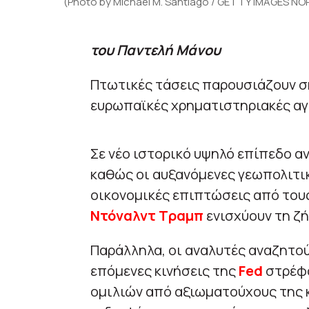
(Photo by Michael M. Santiago / GETTY IMAGES NOR
του Παντελή Μάνου
Πτωτικές τάσεις παρουσιάζουν σή
ευρωπαϊκές χρηματιστηριακές αγ
Σε νέο ιστορικό υψηλό επίπεδο αν
καθώς οι αυξανόμενες γεωπολιτικέ
οικονομικές επιπτώσεις από του
Ντόναλντ Τραμπ
ενισχύουν τη ζ
Παράλληλα, οι αναλυτές αναζητού
επόμενες κινήσεις της
Fed
στρέφο
ομιλιών από αξιωματούχους της κ