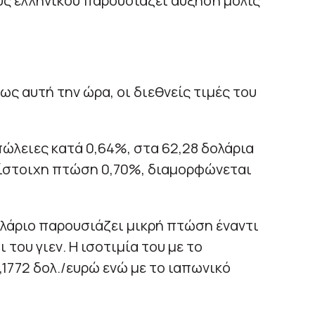
ύς ελληνικού παρουσιάζει αύξηση μόλις
ς αυτή την ώρα, οι διεθνείς τιμές του
πώλειες κατά 0,64%, στα 62,28 δολάρια
ντίστοιχη πτώση 0,70%, διαμορφώνεται
λάριο παρουσιάζει μικρή πτώση έναντι
 του γιεν. Η ισοτιμία του με το
,1772 δολ./ευρώ ενώ με το ιαπωνικό