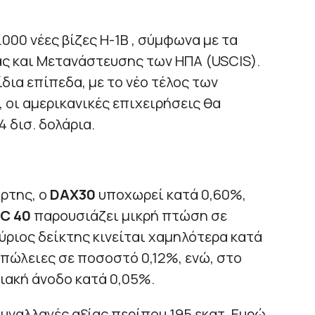
000 νέες βίζες H-1B , σύμφωνα με τα
ας και Μετανάστευσης των ΗΠΑ (USCIS).
ίδια επίπεδα, με το νέο τέλος των
 οι αμερικανικές επιχειρήσεις θα
 δισ. δολάρια.
ρτης, ο
DAX30
υποχωρεί κατά 0,60%,
C 40
παρουσιάζει μικρή πτώση σε
ύριος δείκτης κινείται χαμηλότερα κατά
απώλειες σε ποσοστό 0,12%, ενώ, στο
ιακή άνοδο κατά 0,05%.
 συναλλαγές αξίας περίπου 195 εκατ. Ευρώ,