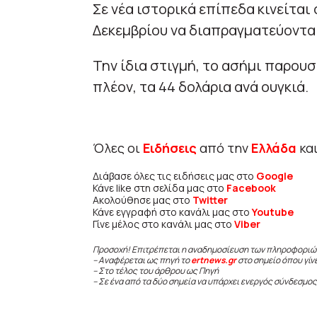
Σε νέα ιστορικά επίπεδα κινείται
Δεκεμβρίου να διαπραγματεύονται 
Την ίδια στιγμή, το ασήμι παρουσ
πλέον, τα 44 δολάρια ανά ουγκιά.
Όλες οι
Ειδήσεις
από την
Ελλάδα
κα
Διάβασε όλες τις ειδήσεις μας στο
Google
Κάνε like στη σελίδα μας στο
Facebook
Ακολούθησε μας στο
Twitter
Κάνε εγγραφή στο κανάλι μας στο
Youtube
Γίνε μέλος στο κανάλι μας στο
Viber
Προσοχή! Επιτρέπεται η αναδημοσίευση των πληροφοριώ
– Αναφέρεται ως πηγή το
ertnews.gr
στο σημείο όπου γίν
– Στο τέλος του άρθρου ως Πηγή
– Σε ένα από τα δύο σημεία να υπάρχει ενεργός σύνδεσμος