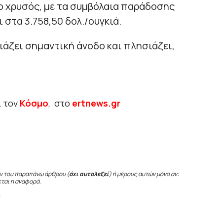
 ο χρυσός, με τα συμβόλαια παράδοσης
στα 3.758,50 δολ./ουγκιά.
ιάζει σημαντική άνοδο και πλησιάζει,
ι τον
Κόσμο
, στο
ertnews.gr
ν του παραπάνω άρθρου (
όχι αυτολεξεί
) ή μέρους αυτών μόνο αν:
εται η αναφορά.