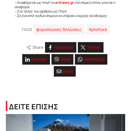
– Αναφέρεται ως πηγή το
ertnews.gr
στο σημείο όπου γίνεται η
αναφορά.
– Στο τέλος του άρθρου ως Πηγή
– Σε ένα από τα δύο σημεία να υπάρχει ενεργός σύνδεσμος
TAGS
φορολογικές δηλώσεις
Χρηστικά
Share
Facebook
Twitter
Linkedin
Viber
WhatsApp
Email
ΔΕΙΤΕ ΕΠΙΣΗΣ