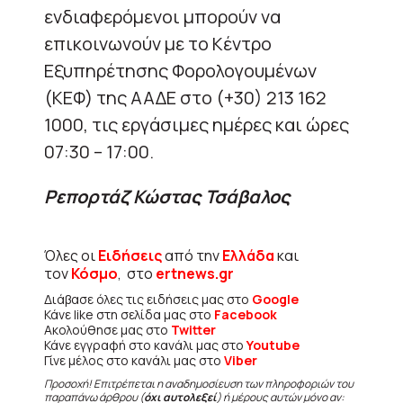
ενδιαφερόμενοι μπορούν να
επικοινωνούν με το Κέντρο
Εξυπηρέτησης Φορολογουμένων
(ΚΕΦ) της ΑΑΔΕ στο (+30) 213 162
1000, τις εργάσιμες ημέρες και ώρες
07:30 – 17:00.
Ρεπορτάζ Κώστας Τσάβαλος
Όλες οι
Ειδήσεις
από την
Ελλάδα
και
τον
Κόσμο
, στο
ertnews.gr
Διάβασε όλες τις ειδήσεις μας στο
Google
Κάνε like στη σελίδα μας στο
Facebook
Ακολούθησε μας στο
Twitter
Κάνε εγγραφή στο κανάλι μας στο
Youtube
Γίνε μέλος στο κανάλι μας στο
Viber
Προσοχή! Επιτρέπεται η αναδημοσίευση των πληροφοριών του
παραπάνω άρθρου (
όχι αυτολεξεί
) ή μέρους αυτών μόνο αν: