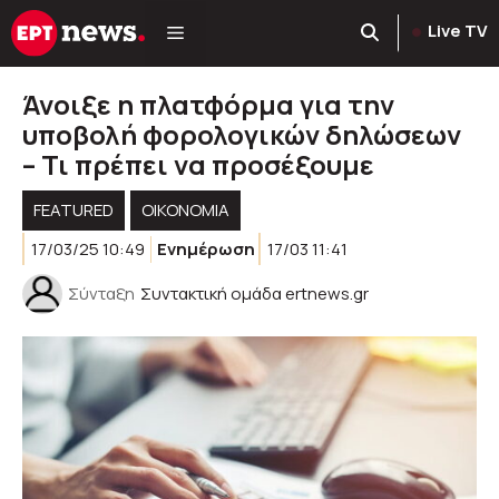
Μετάβαση
Live TV
σε
περιεχόμενο
Άνοιξε η πλατφόρμα για την
υποβολή φορολογικών δηλώσεων
– Τι πρέπει να προσέξουμε
FEATURED
ΟΙΚΟΝΟΜΙΑ
17/03/25 10:49
Ενημέρωση
17/03 11:41
Σύνταξη
Συντακτική ομάδα ertnews.gr