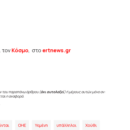
ι τον
Κόσμο
, στο
ertnews.gr
ν του παραπάνω άρθρου (
όχι αυτολεξεί
) ή μέρους αυτών μόνο αν:
εται η αναφορά.
ύνται
ΟΗΕ
Υεμένη
υπάλληλοι
Χούθι