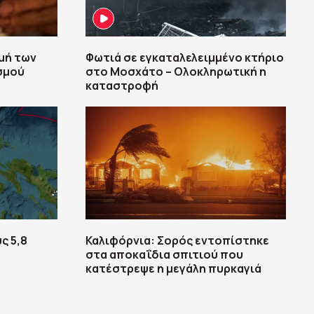
μή των
Φωτιά σε εγκαταλελειμμένο κτήριο
σμού
στο Μοσχάτο – Ολοκληρωτική η
καταστροφή
ς 5,8
Καλιφόρνια: Σορός εντοπίστηκε
στα αποκαΐδια σπιτιού που
κατέστρεψε η μεγάλη πυρκαγιά