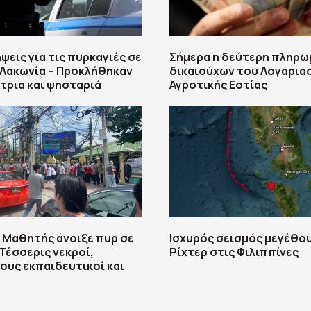
ψεις για τις πυρκαγιές σε
Σήμερα η δεύτερη πληρω
 Λακωνία – Προκλήθηκαν
δικαιούχων του Λογαρια
τρια και ψησταριά
Αγροτικής Εστίας
 Μαθητής άνοιξε πυρ σε
Ισχυρός σεισμός μεγέθου
 Τέσσερις νεκροί,
Ρίχτερ στις Φιλιππίνες
ους εκπαιδευτικοί και