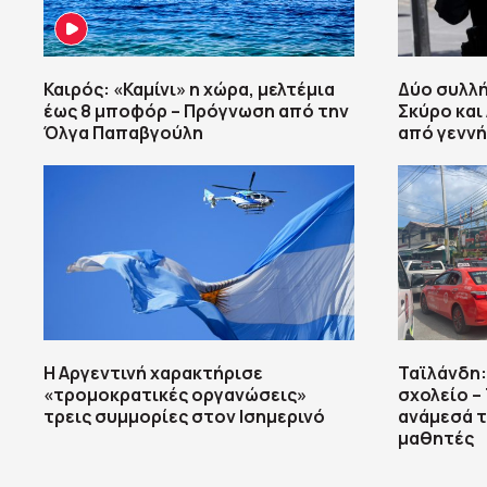
Καιρός: «Καμίνι» η χώρα, μελτέμια
Δύο συλλή
έως 8 μποφόρ – Πρόγνωση από την
Σκύρο και
Όλγα Παπαβγούλη
από γεννή
Η Αργεντινή χαρακτήρισε
Ταϊλάνδη:
«τρομοκρατικές οργανώσεις»
σχολείο –
τρεις συμμορίες στον Ισημερινό
ανάμεσά τ
μαθητές