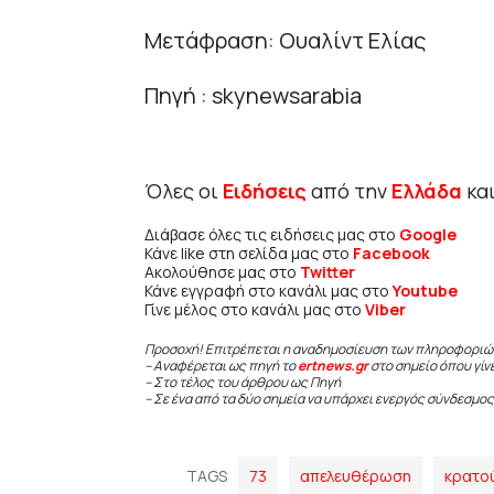
Μετάφραση: Ουαλίντ Ελίας
Πηγή : skynewsarabia
Όλες οι
Ειδήσεις
από την
Ελλάδα
κα
Διάβασε όλες τις ειδήσεις μας στο
Google
Κάνε like στη σελίδα μας στο
Facebook
Ακολούθησε μας στο
Twitter
Κάνε εγγραφή στο κανάλι μας στο
Youtube
Γίνε μέλος στο κανάλι μας στο
Viber
Προσοχή! Επιτρέπεται η αναδημοσίευση των πληροφοριώ
– Αναφέρεται ως πηγή το
ertnews.gr
στο σημείο όπου γίν
– Στο τέλος του άρθρου ως Πηγή
– Σε ένα από τα δύο σημεία να υπάρχει ενεργός σύνδεσμος
TAGS
73
απελευθέρωση
κρατο