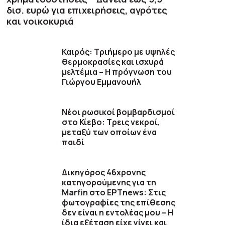
δισ. ευρώ για επιχειρήσεις, αγρότες
και νοικοκυριά
Καιρός: Τριήμερο με υψηλές
θερμοκρασίες και ισχυρά
μελτέμια – Η πρόγνωση του
Γιώργου Εμμανουήλ
Νέοι ρωσικοί βομβαρδισμοί
στο Κίεβο: Τρεις νεκροί,
μεταξύ των οποίων ένα
παιδί
Δικηγόρος 46χρονης
κατηγορούμενης για τη
Marfin στο ΕΡΤnews: Στις
φωτογραφίες της επίθεσης
δεν είναι η εντολέας μου – Η
ίδια εξέταση είχε γίνει και