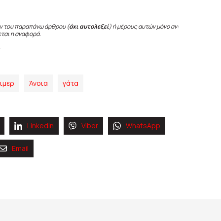
ν του παραπάνω άρθρου (
όχι αυτολεξεί
) ή μέρους αυτών μόνο αν:
εται η αναφορά.
ιμερ
Άνοια
γάτα
Linkedin
Viber
WhatsApp
Email