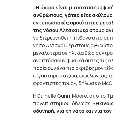
«
Η άνοια είναι μια καταστροφικ
ανθρώπους, γάτες είτε σκύλους
εντυπωσιακές ομοιότητες μεταξ
της νόσου Αλτσχάιμερ στους α
να διερευνηθεί η πιθανότητα οι 
νόσο Αλτσχάιμερ στους ανθρώπου
μεγαλύτερα σε ηλικία ζώα συντροφ
αναπτύσσουν φυσικά αυτές τις αλ
παρέχουν ένα πιο ακριβές μοντέλ
εργαστηριακά ζώα, ωφελώντας τελ
φροντιστές τους», δήλωσε ο McG
Η Danielle Gunn-Moore, από το Τ
πανεπιστημίου, δήλωσε: «
Η άνοι
οδυνηρή, για τη γάτα και για τον