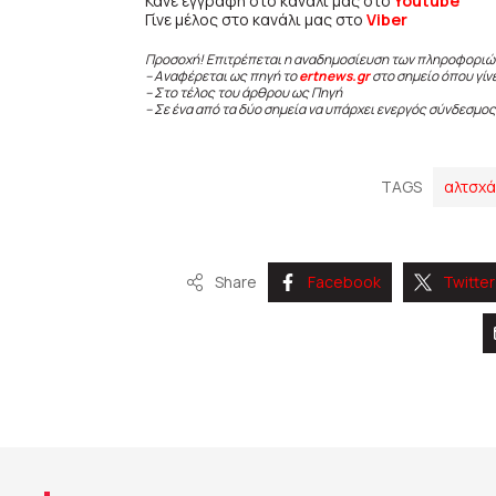
Κάνε εγγραφή στο κανάλι μας στο
Youtube
Γίνε μέλος στο κανάλι μας στο
Viber
Προσοχή! Επιτρέπεται η αναδημοσίευση των πληροφοριώ
– Αναφέρεται ως πηγή το
ertnews.gr
στο σημείο όπου γίν
– Στο τέλος του άρθρου ως Πηγή
– Σε ένα από τα δύο σημεία να υπάρχει ενεργός σύνδεσμος
TAGS
αλτσχά
Share
Facebook
Twitter