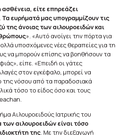
ή ασθένεια, είτε επηρεάζει
.
Τα ευρήματά μας υπογραμμίζουν τις
ύ της άνοιας των αιλουροειδών και
νθρώπους
». «Αυτό ανοίγει την πόρτα για
πολλά υποσχόμενες νέες θεραπείες για τη
ς να μπορούν επίσης να βοηθήσουν τα
ιάς», είπε. «Επειδή οι γάτες
λαγές στον εγκέφαλο, μπορεί να
ο της νόσου από τα παραδοσιακά
ικά τόσο το είδος όσο και τους
eachan.
μήμα Αιλουροειδούς Ιατρικής του
α των αιλουροειδών είναι τόσο
 ιδιοκτήτη της
. Με την διεξαγωγή