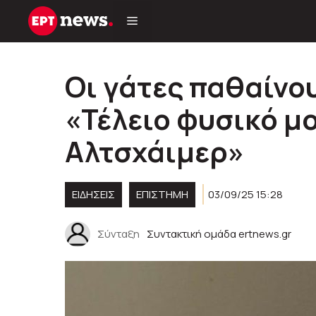
Μετάβαση
σε
περιεχόμενο
Οι γάτες παθαίνου
«Τέλειο φυσικό μο
Αλτσχάιμερ»
ΕΙΔΗΣΕΙΣ
ΕΠΙΣΤΗΜΗ
03/09/25 15:28
Σύνταξη
Συντακτική ομάδα ertnews.gr