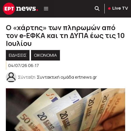
Μετάβαση
Live TV
σε
περιεχόμενο
Ο «χάρτης» των πληρωμών από
τον e-ΕΦΚΑ και τη ΔΥΠΑ έως τις 10
Iουλίου
ΕΙΔΗΣΕΙΣ
ΟΙΚΟΝΟΜΙΑ
04/07/26 06:17
Σύνταξη
Συντακτική ομάδα ertnews.gr