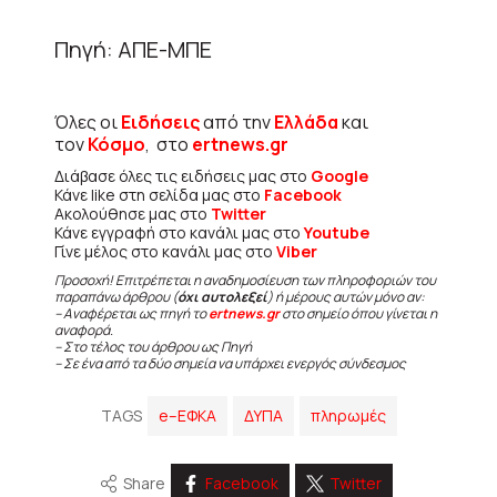
Πηγή: ΑΠΕ-ΜΠΕ
Όλες οι
Ειδήσεις
από την
Ελλάδα
και
τον
Κόσμο
, στο
ertnews.gr
Διάβασε όλες τις ειδήσεις μας στο
Google
Κάνε like στη σελίδα μας στο
Facebook
Ακολούθησε μας στο
Twitter
Κάνε εγγραφή στο κανάλι μας στο
Youtube
Γίνε μέλος στο κανάλι μας στο
Viber
Προσοχή! Επιτρέπεται η αναδημοσίευση των πληροφοριών του
παραπάνω άρθρου (
όχι αυτολεξεί
) ή μέρους αυτών μόνο αν:
– Αναφέρεται ως πηγή το
ertnews.gr
στο σημείο όπου γίνεται η
αναφορά.
– Στο τέλος του άρθρου ως Πηγή
– Σε ένα από τα δύο σημεία να υπάρχει ενεργός σύνδεσμος
TAGS
e–ΕΦΚΑ
ΔΥΠΑ
πληρωμές
Share
Facebook
Twitter