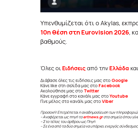
Υπενθυμίζεται ότι ο Akylas, εκπ
10η θέση στη Eurovision 2026
, 
βαθμούς.
Όλες οι
Ειδήσεις
από την
Ελλάδα
κα
Διάβασε όλες τις ειδήσεις μας στο
Google
Κάνε like στη σελίδα μας στο
Facebook
Ακολούθησε μας στο
Twitter
Κάνε εγγραφή στο κανάλι μας στο
Youtube
Γίνε μέλος στο κανάλι μας στο
Viber
Προσοχή! Επιτρέπεται η αναδημοσίευση των πληροφοριώ
– Αναφέρεται ως πηγή το
ertnews.gr
στο σημείο όπου γίν
– Στο τέλος του άρθρου ως Πηγή
– Σε ένα από τα δύο σημεία να υπάρχει ενεργός σύνδεσμος