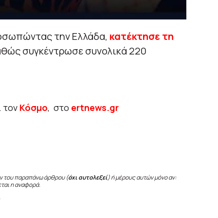
ροσωπώντας την Ελλάδα,
κατέκτησε τη
καθώς συγκέντρωσε συνολικά 220
ι τον
Κόσμο
, στο
ertnews.gr
ν του παραπάνω άρθρου (
όχι αυτολεξεί
) ή μέρους αυτών μόνο αν:
εται η αναφορά.