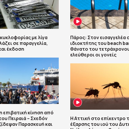
 κυκλοφορίας με λίγα
Πάρος: Στον εισαγγελέα 
λλάζει σε παραγγελία,
ιδιοκτήτης του beach bar
και έκδοση
θάνατο του τετράχρονου
ελεύθεροι οι γονείς
η επιβατική κίνηση από
 του Πειραιά – Σχεδόν
Η Αττική στο επίκεντρο 
ξίδεψαν Παρασκευή και
έξαρσης του ιού του Δυτ