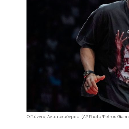
Ο Γιάννης Αντετοκούνμπο. (AP Photo/Petros Giann