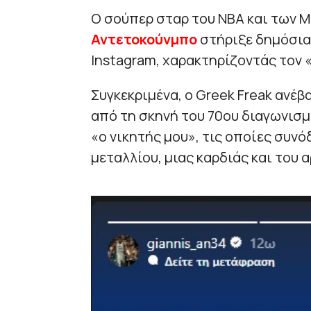
Ο σούπερ σταρ του NBA και των 
Αντετοκούνμπο
στήριξε δημόσια
Instagram, χαρακτηρίζοντάς τον «
Συγκεκριμένα, ο Greek Freak ανέβ
από τη σκηνή του 70ου διαγωνισμο
«ο νικητής μου», τις οποίες συνό
μεταλλίου, μιας καρδιάς και του α