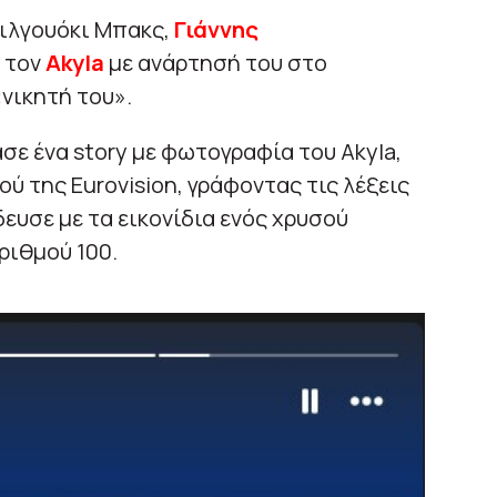
Μιλγουόκι Μπακς,
Γιάννης
 τον
Akyla
με ανάρτησή του στο
νικητή του».
ασε ένα story με φωτογραφία του Akyla,
ύ της Eurovision, γράφοντας τις λέξεις
δευσε με τα εικονίδια ενός χρυσού
ριθμού 100.