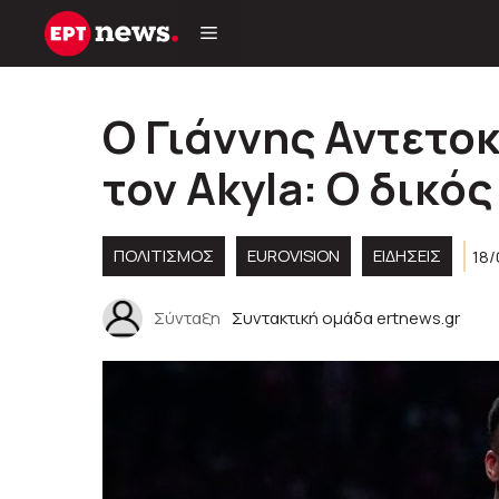
Μετάβαση
σε
περιεχόμενο
O Γιάννης Αντετ
τον Akyla: Ο δικό
ΠΟΛΙΤΙΣΜΟΣ
EUROVISION
ΕΙΔΗΣΕΙΣ
18/
Σύνταξη
Συντακτική ομάδα ertnews.gr