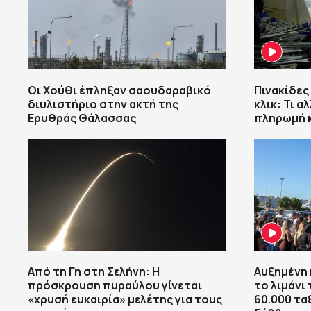
Οι Χούθι έπληξαν σαουδαραβικό
Πινακίδες
διυλιστήριο στην ακτή της
κλικ: Τι α
Ερυθράς Θάλασσας
πληρωμή 
Από τη Γη στη Σελήνη: Η
Αυξημένη 
πρόσκρουση πυραύλου γίνεται
το λιμάνι
«χρυσή ευκαιρία» μελέτης για τους
60.000 τα