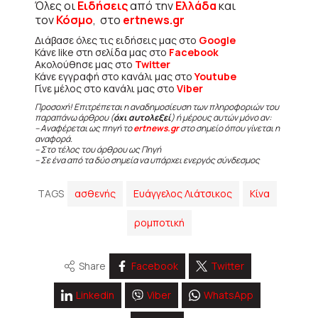
Όλες οι
Ειδήσεις
από την
Ελλάδα
και
τον
Κόσμο
, στο
ertnews.gr
Διάβασε όλες τις ειδήσεις μας στο
Google
Κάνε like στη σελίδα μας στο
Facebook
Ακολούθησε μας στο
Twitter
Κάνε εγγραφή στο κανάλι μας στο
Youtube
Γίνε μέλος στο κανάλι μας στο
Viber
Προσοχή! Επιτρέπεται η αναδημοσίευση των πληροφοριών του
παραπάνω άρθρου (
όχι αυτολεξεί
) ή μέρους αυτών μόνο αν:
– Αναφέρεται ως πηγή το
ertnews.gr
στο σημείο όπου γίνεται η
αναφορά.
– Στο τέλος του άρθρου ως Πηγή
– Σε ένα από τα δύο σημεία να υπάρχει ενεργός σύνδεσμος
TAGS
ασθενής
Ευάγγελος Λιάτσικος
Κίνα
ρομποτική
Share
Facebook
Twitter
Linkedin
Viber
WhatsApp