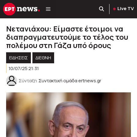
Μετάβαση
Live TV
σε
περιεχόμενο
Νετανιάχου: Είμαστε έτοιμοι να
διαπραγματευτούμε το τέλος του
πολέμου στη Γάζα υπό όρους
ΕΙΔΗΣΕΙΣ
ΔΙΕΘΝΗ
10/07/25 21:31
Σύνταξη
Συντακτική ομάδα ertnews.gr