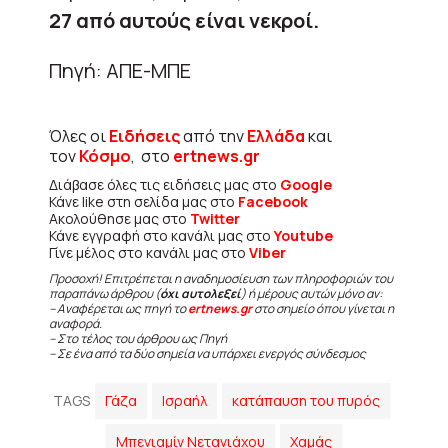
27 από αυτούς είναι νεκροί.
Πηγή: ΑΠΕ-ΜΠΕ
Όλες οι
Ειδήσεις
από την
Ελλάδα
και
τον
Κόσμο
, στο
ertnews.gr
Διάβασε όλες τις ειδήσεις μας στο
Google
Κάνε like στη σελίδα μας στο
Facebook
Ακολούθησε μας στο
Twitter
Κάνε εγγραφή στο κανάλι μας στο
Youtube
Γίνε μέλος στο κανάλι μας στο
Viber
Προσοχή! Επιτρέπεται η αναδημοσίευση των πληροφοριών του
παραπάνω άρθρου (
όχι αυτολεξεί
) ή μέρους αυτών μόνο αν:
– Αναφέρεται ως πηγή το
ertnews.gr
στο σημείο όπου γίνεται η
αναφορά.
– Στο τέλος του άρθρου ως Πηγή
– Σε ένα από τα δύο σημεία να υπάρχει ενεργός σύνδεσμος
TAGS
Γάζα
Ισραήλ
κατάπαυση του πυρός
Μπενιαμίν Νετανιάχου
Χαμάς