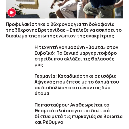
Προφυλακίστηκε ο 26χρονος για τη δολοφονία
της 38χρονης Βρετανίδας – Επέλεξε να ασκήσει το
δικαίωμα της σιωπής ενώπιον της ανακρίτριας
Η τεχνητή νοημοσύνη «βουτά» στον
Ευβοϊκό: Το ξενικό μαργαριτοφόρο
στρείδι που αλλάζει τις θάλασσές
μας
Γερμανία: Καταδικάστηκε σε ισόβια
Αφγανός που έπεσε με το όχημά του
σε διαδήλωση σκοτώνοντας δύο
άτομα
Παπασταύρου: Αναθεωρείται το
θεσμικό πλαίσιο για τα ιδιωτικά
δίκτυα μετά τις πυρκαγιές σε Βοιωτία
και Ρέθυμνο