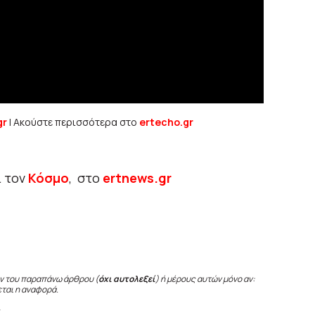
gr
| Ακούστε περισσότερα στο
ertecho.gr
ι τον
Κόσμο
, στο
ertnews.gr
ν του παραπάνω άρθρου (
όχι αυτολεξεί
) ή μέρους αυτών μόνο αν:
εται η αναφορά.