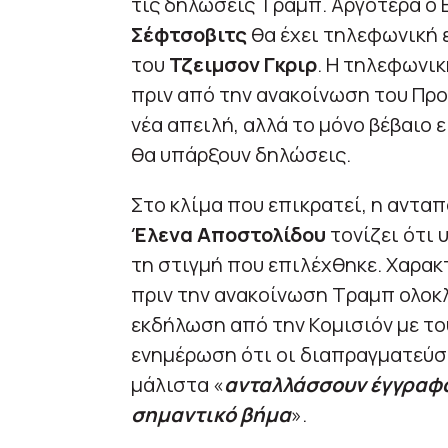
τις δηλώσεις Τραμπ. Αργότερα ο
Σέφτσοβιτς
θα έχει τηλεφωνική 
του
Τζειμσον Γκριρ
. Η τηλεφωνικ
πριν από την ανακοίνωση του Προ
νέα απειλή, αλλά το μόνο βέβαιο ε
θα υπάρξουν δηλώσεις.
Στο κλίμα που επικρατεί, η αντα
Έλενα Αποστολίδου
τονίζει ότι 
τη στιγμή που επιλέχθηκε. Χαρακτ
πριν την ανακοίνωση Τραμπ ολοκ
εκδήλωση από την Κομισιόν με τ
ενημέρωση ότι οι διαπραγματεύσε
μάλιστα «
ανταλλάσσουν έγγραφα 
σημαντικό βήμα
».