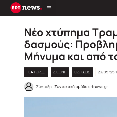
Μετάβαση
σε
περιεχόμενο
Νέο χτύπημα Τραμ
δασμούς: Προβλημ
Μήνυμα και από τ
FEATURED
ΔΙΕΘΝΗ
ΕΙΔΗΣΕΙΣ
23/05/25 1
Σύνταξη
Συντακτική ομάδα ertnews.gr