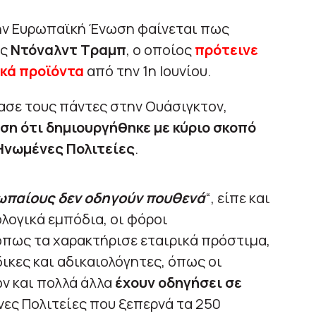
την Ευρωπαϊκή Ένωση φαίνεται πως
ος
Ντόναλντ Τραμπ
, ο οποίος
πρότεινε
κά προϊόντα
από την 1η Ιουνίου.
ίασε τους πάντες στην Ουάσιγκτον,
η ότι δημιουργήθηκε με κύριο σκοπό
 Ηνωμένες Πολιτείες
.
ρωπαίους δεν οδηγούν πουθενά
“, είπε και
λογικά εμπόδια, οι φόροι
 όπως τα χαρακτήρισε εταιρικά πρόστιμα,
ικες και αδικαιολόγητες, όπως οι
ν και πολλά άλλα
έχουν οδηγήσει σε
ένες Πολιτείες που ξεπερνά τα 250