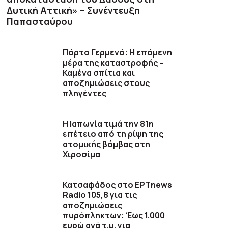
Δυτική Αττική» – Συνέντευξη
Παπασταύρου
Πόρτο Γερμενό: Η επόμενη
μέρα της καταστροφής –
Καμένα σπίτια και
αποζημιώσεις στους
πληγέντες
Η Ιαπωνία τιμά την 81η
επέτειο από τη ρίψη της
ατομικής βόμβας στη
Χιροσίμα
Κατσαφάδος στο ΕΡΤnews
Radio 105,8 για τις
αποζημιώσεις
πυρόπληκτων: Έως 1.000
ευρώ ανά τ.μ. για