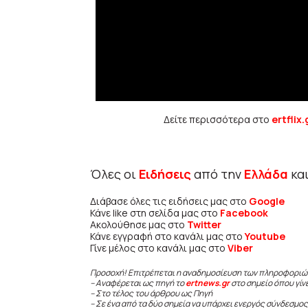
Δείτε περισσότερα στο
ertflix.
Όλες οι
Ειδήσεις
από την
Ελλάδα
κα
Διάβασε όλες τις ειδήσεις μας στο
Google
Κάνε like στη σελίδα μας στο
Facebook
Ακολούθησε μας στο
Twitter
Κάνε εγγραφή στο κανάλι μας στο
Youtube
Γίνε μέλος στο κανάλι μας στο
Viber
Προσοχή! Επιτρέπεται η αναδημοσίευση των πληροφοριώ
– Αναφέρεται ως πηγή το
ertnews.gr
στο σημείο όπου γίν
– Στο τέλος του άρθρου ως Πηγή
– Σε ένα από τα δύο σημεία να υπάρχει ενεργός σύνδεσμος