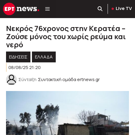
Μετάβαση
Live TV
σε
περιεχόμενο
Νεκρός 76χρονος στην Κερατέα –
Ζούσε μόνος του χωρίς ρεύμα και
νερό
ΕΙΔΗΣΕΙΣ
ΕΛΛΑΔΑ
08/08/25 21:20
Σύνταξη
Συντακτική ομάδα ertnews.gr