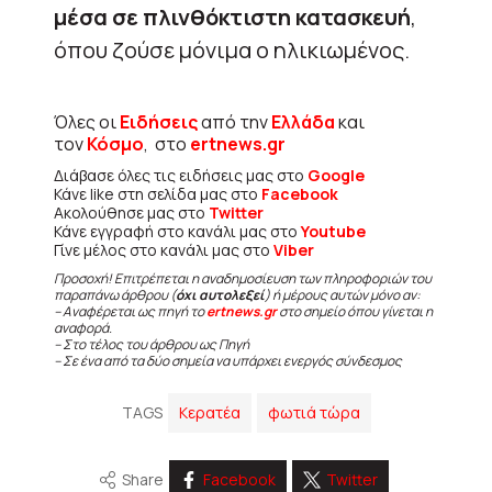
μέσα σε πλινθόκτιστη κατασκευή
,
όπου ζούσε μόνιμα o ηλικιωμένος.
Όλες οι
Ειδήσεις
από την
Ελλάδα
και
τον
Κόσμο
, στο
ertnews.gr
Διάβασε όλες τις ειδήσεις μας στο
Google
Κάνε like στη σελίδα μας στο
Facebook
Ακολούθησε μας στο
Twitter
Κάνε εγγραφή στο κανάλι μας στο
Youtube
Γίνε μέλος στο κανάλι μας στο
Viber
Προσοχή! Επιτρέπεται η αναδημοσίευση των πληροφοριών του
παραπάνω άρθρου (
όχι αυτολεξεί
) ή μέρους αυτών μόνο αν:
– Αναφέρεται ως πηγή το
ertnews.gr
στο σημείο όπου γίνεται η
αναφορά.
– Στο τέλος του άρθρου ως Πηγή
– Σε ένα από τα δύο σημεία να υπάρχει ενεργός σύνδεσμος
TAGS
Κερατέα
φωτιά τώρα
Share
Facebook
Twitter