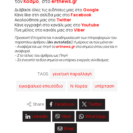
τον
Κόσμο
, στο
ertnews.gr
Διάβασε όλες τις ειδήσεις μας στο
Google
Κάνε like στη σελίδα μας στο
Facebook
Ακολούθησε μας στο
Twitter
Κάνε εγγραφή στο κανάλι μας στο
Youtube
Γίνε μέλος στο κανάλι μας στο
Viber
Προσοχή! Επιτρέπεται η αναδημοσίευση των πληροφοριών του
παραπάνω άρθρου (
όχι αυτολεξεί
) ή μέρους αυτών μόνο αν:
– Αναφέρεται ως πηγή το
ertnews.gr
στο σημείο όπου γίνεται η
αναφορά.
– Στο τέλος του άρθρου ως Πηγή
– Σε ένα από τα δύο σημεία να υπάρχει ενεργός σύνδεσμος
TAGS
γενετική παραλλαγή
εγκεφαλικό επεισόδιο
Ν. Κορέα
υπέρταση
Share
Facebook
Twitter
Linkedin
Viber
WhatsApp
Email