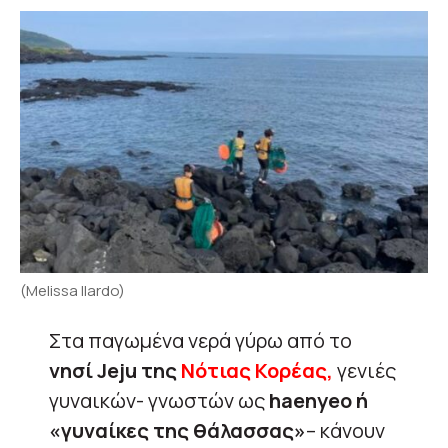
(Melissa Ilardo)
Στα παγωμένα νερά γύρω από το
νησί Jeju της
Νότιας Κορέας,
γενιές
γυναικών- γνωστών ως
haenyeo
ή
«γυναίκες της θάλασσας»
– κάνουν