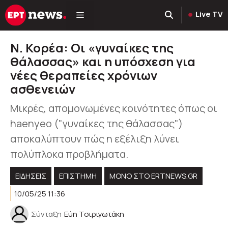
Μετάβαση
Live TV
σε
περιεχόμενο
Ν. Κορέα: Οι «γυναίκες της
θάλασσας» και η υπόσχεση για
νέες θεραπείες χρόνιων
ασθενειών
Μικρές, απομονωμένες κοινότητες όπως οι
haenyeo ("γυναίκες της θάλασσας")
αποκαλύπτουν πώς η εξέλιξη λύνει
πολύπλοκα προβλήματα.
ΕΙΔΗΣΕΙΣ
ΕΠΙΣΤΗΜΗ
ΜΟΝΟ ΣΤΟ ERTNEWS.GR
10/05/25 11:36
Σύνταξη
Εύη Τσιριγωτάκη