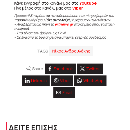
Κάνε εγγραφή στο κανάλι μας στο
Youtube
Γίνε μέλος στο κανάλι μας στο
Viber
Προσοχή! Επιτρέπεται η αναδημοσίευση των πληροφοριών του
παραπάνω άρθρου (
όχι αυτολεξεί
) ή μέρους αυτών μόνο αν:
– Αναφέρεται ως πηγή το
ertnews.gr
στο σημείο όπου γίνεται η
αναφορά.
– Στο τέλος του άρθρου ως Πηγή
– Σε ένα από τα δύο σημεία να υπάρχει ενεργός σύνδεσμος
TAGS
Νίκος Ανδρουλάκης
Share
Facebook
Twitter
Linkedin
Viber
WhatsApp
Email
ΔΕΙΤΕ ΕΠΙΣΗΣ