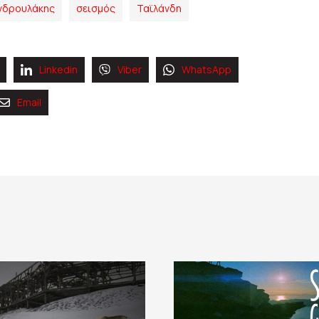
Ανδρουλάκης
σεισμός
Ταϊλάνδη
Linkedin
Viber
WhatsApp
Email