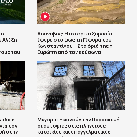
τη
Δούναβης: Η ιστορική ξηρασία
υ Αλέξη
έφερε στο φως τη Γέφυρα του
Κωνσταντίνου – Στα όριά της η
υγούστου
Ευρώπη από τον καύσωνα
λάδα η
Μέγαρα: Ξεκινούν την Παρασκευή
για τον
οι αυτοψίες στις πληγείσες
υή στην
κατοικίες και επαγγελματικές