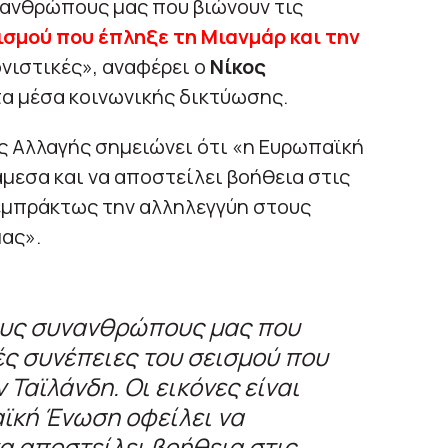
υνανθρώπους μας που βιώνουν τις
ισμού που έπληξε τη Μιανμάρ και την
λονιστικές», αναφέρει ο
Νίκος
α μέσα κοινωνικής δικτύωσης.
 Αλλαγής σημειώνει ότι «η Ευρωπαϊκή
μεσα και να αποστείλει βοήθεια στις
 εμπράκτως την αλληλεγγύη στους
ας».
τους συνανθρώπους μας που
ς συνέπειες του σεισμού που
 Ταϊλάνδη. Οι εικόνες είναι
ϊκή Ένωση οφείλει να
α αποστείλει βοήθεια στις