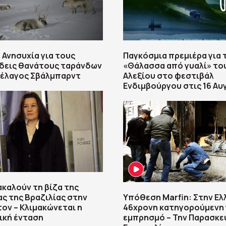
 Ανησυχία για τους
Παγκόσμια πρεμιέρα για 
δεις θανάτους ταράνδων
«Θάλασσα από γυαλί» το
πέλαγος Σβάλμπαρντ
Αλεξίου στο φεστιβάλ
Ενδιμβούργου στις 16 Α
ακαλούν τη βίζα της
ς της Βραζιλίας στην
Υπόθεση Marfin: Στην Ελ
ον – Κλιμακώνεται η
46χρονη κατηγορούμενη 
ική ένταση
εμπρησμό – Την Παρασκε