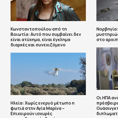
Κωνσταντοπούλου από τη
Νορβηγία:
Βοιωτία: Αυτό που συμβαίνει δεν
μυστηριώ
είναι ατύχημα, είναι έγκλημα
στο αρχι
διαρκές και συνεχιζόμενο
Οι ΗΠΑ αν
Ηλεία: Χωρίς ενεργό μέτωπο η
πρέσβειρα
φωτιά στην Αγία Μαρίνα –
Ουάσινγκτ
Επιχειρούν ισχυρές
διπλωματ