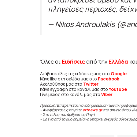
πληγείσες περιοχές, δείχ
— Nikos Androulakis (@an
Όλες οι
Ειδήσεις
από την
Ελλάδα
κα
Διάβασε όλες τις ειδήσεις μας στο
Google
Κάνε like στη σελίδα μας στο
Facebook
Ακολούθησε μας στο
Twitter
Κάνε εγγραφή στο κανάλι μας στο
Youtube
Γίνε μέλος στο κανάλι μας στο
Viber
Προσοχή! Επιτρέπεται η αναδημοσίευση των πληροφοριώ
– Αναφέρεται ως πηγή το
ertnews.gr
στο σημείο όπου γίν
– Στο τέλος του άρθρου ως Πηγή
– Σε ένα από τα δύο σημεία να υπάρχει ενεργός σύνδεσμος