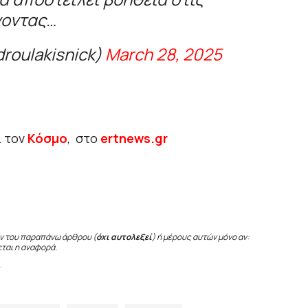
νοντας…
droulakisnick)
March 28, 2025
ι τον
Κόσμο
, στο
ertnews.gr
ν του παραπάνω άρθρου (
όχι αυτολεξεί
) ή μέρους αυτών μόνο αν:
εται η αναφορά.