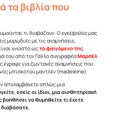
ά τα βιβλία που
θυμούνται τι διαβάζουν. Ο εγκέφαλός μας
τις μυρωδιές με τις αναμνήσεις.
 είναι γνωστό ως
το φαινόμενο της
μά του από τον Γάλλο συγγραφέα
Μαρσέλ
ς έγραψε για ζωντανές αναμνήσεις που
νός μπισκότου μαντλέν (madeleine).
δεν απολαμβάνετε απλώς μια
γείτε, εσείς οι ίδιοι, μια αισθητηριακή
ς βοηθήσει να θυμηθείτε τι έχετε
 διαβάσατε.