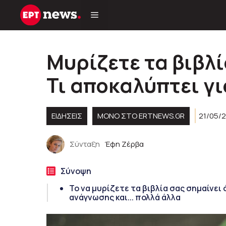
Μετάβαση
σε
περιεχόμενο
Μυρίζετε τα βιβλί
Τι αποκαλύπτει γ
ΕΙΔΗΣΕΙΣ
ΜΟΝΟ ΣΤΟ ERTNEWS.GR
21/05/2
Σύνταξη
Έφη Ζέρβα
Σύνοψη
Το να μυρίζετε τα βιβλία σας σημαίνει
ανάγνωσης και... πολλά άλλα