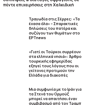
πέντε επιχειρήσεις στη Χαλκιδική
Τραγωδία στις Σέρρες: «Τα
έχασα όλα» – Σπαρακτικές
δηλώσεις του πατέρα και
συζύγου των θυμάτων στο
ΕΡΤnews
«Γιατί οι Τούρκοι συρρέουν
στα ελληνικά νησιά»: Άρθρο
τουρκικής εφημερίδας
εξηγεί τους λόγους που οι
γείτονες προτιμούν την
Ελλάδα για διακοπές
Μια συμφωνία με το Ιράν για
τα Στενά του Ορμούζ
μπορεί να απαιτήσει έναν
συμβιβασμό από τον Τραμπ