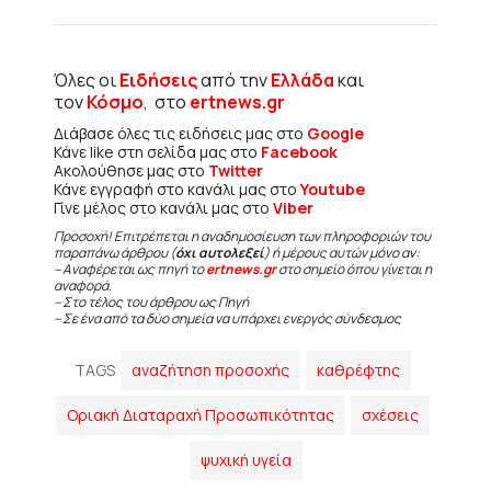
Όλες οι
Ειδήσεις
από την
Ελλάδα
και
τον
Κόσμο
, στο
ertnews.gr
Διάβασε όλες τις ειδήσεις μας στο
Google
Κάνε like στη σελίδα μας στο
Facebook
Ακολούθησε μας στο
Twitter
Κάνε εγγραφή στο κανάλι μας στο
Youtube
Γίνε μέλος στο κανάλι μας στο
Viber
Προσοχή! Επιτρέπεται η αναδημοσίευση των πληροφοριών του
παραπάνω άρθρου (
όχι αυτολεξεί
) ή μέρους αυτών μόνο αν:
– Αναφέρεται ως πηγή το
ertnews.gr
στο σημείο όπου γίνεται η
αναφορά.
– Στο τέλος του άρθρου ως Πηγή
– Σε ένα από τα δύο σημεία να υπάρχει ενεργός σύνδεσμος
TAGS
αναζήτηση προσοχής
καθρέφτης
Οριακή Διαταραχή Προσωπικότητας
σχέσεις
ψυχική υγεία