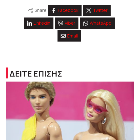
Share
Facebook
Twitter
Linkedin
Viber
WhatsApp
Email
ΔΕΙΤΕ ΕΠΙΣΗΣ