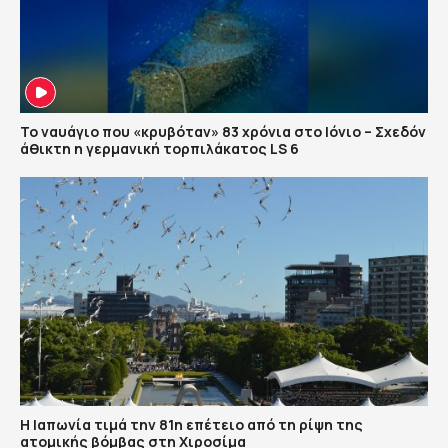
Το ναυάγιο που «κρυβόταν» 83 χρόνια στο Ιόνιο – Σχεδόν
άθικτη η γερμανική τορπιλάκατος LS 6
Η Ιαπωνία τιμά την 81η επέτειο από τη ρίψη της
ατομικής βόμβας στη Χιροσίμα