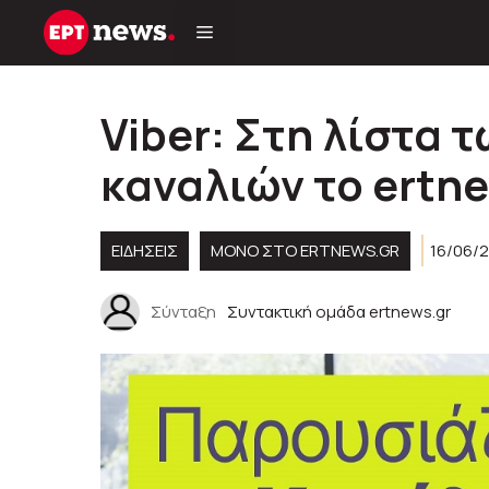
Μετάβαση
σε
περιεχόμενο
Viber: Στη λίστα 
καναλιών το ertn
ΕΙΔΗΣΕΙΣ
ΜΟΝΟ ΣΤΟ ERTNEWS.GR
16/06/2
Σύνταξη
Συντακτική ομάδα ertnews.gr