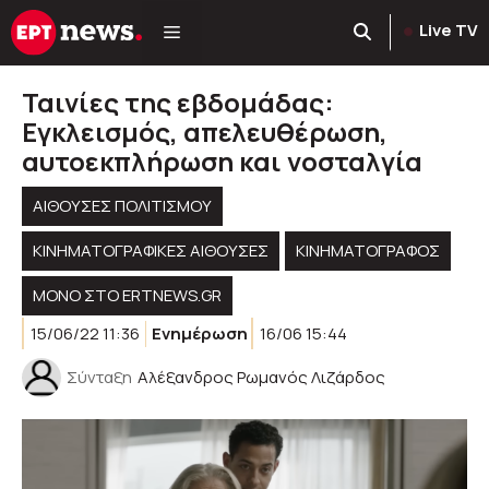
Μετάβαση
Live TV
σε
περιεχόμενο
Ταινίες της εβδομάδας:
Εγκλεισμός, απελευθέρωση,
αυτοεκπλήρωση και νοσταλγία
ΑΊΘΟΥΣΕΣ ΠΟΛΙΤΙΣΜΟΎ
ΚΙΝΗΜΑΤΟΓΡΑΦΙΚΈΣ ΑΊΘΟΥΣΕΣ
ΚΙΝΗΜΑΤΟΓΡΆΦΟΣ
ΜΟΝΟ ΣΤΟ ERTNEWS.GR
15/06/22 11:36
Ενημέρωση
16/06 15:44
Σύνταξη
Αλέξανδρος Ρωμανός Λιζάρδος