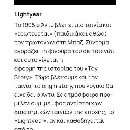
Lightyear
Το 1995 ο Άντυ βλέπει μια ταινία και
«ερωτεύεται» (παιδικά και αθώα)
τον πρωταγωνιστή
Μπαζ
. Σύντομα
αγοράζει τη φιγούρα του σε παιχνίδι
και αυτό γίνεται η
αφορμή
της
ιστορίας του
«
Toy
Story
». Τώρα βλέπουμε και την
ταινία, το
origin story
, που λογικά θα
είχε δει ο Άντυ. Σε ατμόσφαιρα προ-
μιλένιουμ, με ύφος αντίστοιχων
διαστημικών ταινιών της εποχής, το
«
Lightyear
», αν και καθοδηγείται
από το