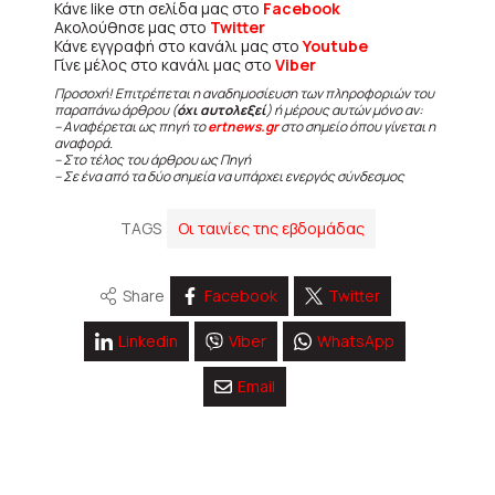
Κάνε like στη σελίδα μας στο
Facebook
Ακολούθησε μας στο
Twitter
Κάνε εγγραφή στο κανάλι μας στο
Youtube
Γίνε μέλος στο κανάλι μας στο
Viber
Προσοχή! Επιτρέπεται η αναδημοσίευση των πληροφοριών του
παραπάνω άρθρου (
όχι αυτολεξεί
) ή μέρους αυτών μόνο αν:
– Αναφέρεται ως πηγή το
ertnews.gr
στο σημείο όπου γίνεται η
αναφορά.
– Στο τέλος του άρθρου ως Πηγή
– Σε ένα από τα δύο σημεία να υπάρχει ενεργός σύνδεσμος
TAGS
Οι ταινίες της εβδομάδας
Share
Facebook
Twitter
Linkedin
Viber
WhatsApp
Email