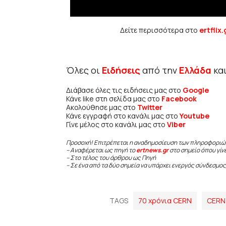
Δείτε περισσότερα στο
ertflix.
Όλες οι
Ειδήσεις
από την
Ελλάδα
κα
Διάβασε όλες τις ειδήσεις μας στο
Google
Κάνε like στη σελίδα μας στο
Facebook
Ακολούθησε μας στο
Twitter
Κάνε εγγραφή στο κανάλι μας στο
Youtube
Γίνε μέλος στο κανάλι μας στο
Viber
Προσοχή! Επιτρέπεται η αναδημοσίευση των πληροφοριώ
– Αναφέρεται ως πηγή το
ertnews.gr
στο σημείο όπου γίν
– Στο τέλος του άρθρου ως Πηγή
– Σε ένα από τα δύο σημεία να υπάρχει ενεργός σύνδεσμος
TAGS
70 χρόνια CERN
CERN