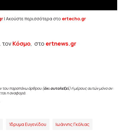
gr
| Ακούστε περισσότερα στο
ertecho.gr
ι τον
Κόσμο
, στο
ertnews.gr
ν του παραπάνω άρθρου (
όχι αυτολεξεί
) ή μέρους αυτών μόνο αν:
εται η αναφορά.
Ίδρυμα Ευγενίδου
Ιωάννης Γκόλιας