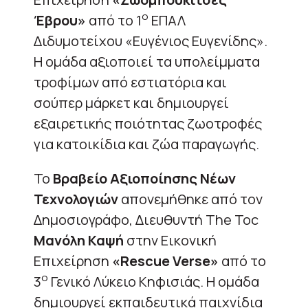
ο
Έβρου»
από το 1
ΕΠΑΛ
Διδυμοτείχου «Ευγένιος Ευγενίδης».
H ομάδα αξιοποιεί τα υπολείμματα
τροφίμων από εστιατόρια και
σούπερ μάρκετ και δημιουργεί
εξαιρετικής ποιότητας ζωοτροφές
για κατοικίδια και ζώα παραγωγής.
Το
Βραβείο Αξιοποίησης Νέων
Τεχνολογιών
απονεμήθηκε από τον
Δημοσιογράφο, Διευθυντή The Toc
Μανόλη Καψή
στην Εικονική
Επιχείρηση
«
Rescue
Verse»
από το
ο
3
Γενικό Λύκειο Κηφισιάς. Η ομάδα
δημιουργεί εκπαιδευτικά παιχνίδια