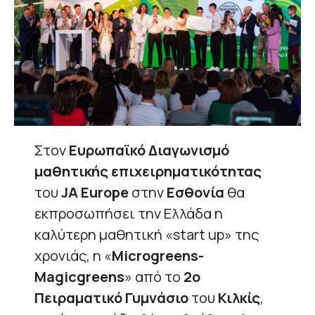
Στον
Ευρωπαϊκό Διαγωνισμό
μαθητικής επιχειρηματικότητας
του
JA Europe
στην
Εσθονία
θα
εκπροσωπήσει την Ελλάδα η
καλύτερη μαθητική «start up» της
χρονιάς, η «
Μicrogreens-
Magicgreens
» από το
2o
Πειραματικό Γυμνάσιο
του
Κιλκίς
,