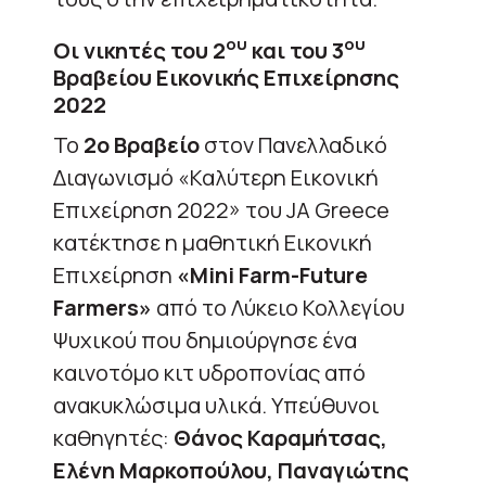
ου
ου
Οι νικητές του 2
και του 3
Βραβείου Εικονικής Επιχείρησης
2022
To
2ο Βραβείο
στον Πανελλαδικό
Διαγωνισμό «Καλύτερη Εικονική
Επιχείρηση 2022» του JA Greece
κατέκτησε η μαθητική Εικονική
Επιχείρηση
«
Mini
Farm-
Future
Farmers»
από το Λύκειο Κολλεγίου
Ψυχικού που δημιούργησε ένα
καινοτόμο κιτ υδροπονίας από
ανακυκλώσιμα υλικά. Υπεύθυνοι
καθηγητές:
Θάνος Καραμήτσας,
Ελένη Μαρκοπούλου, Παναγιώτης