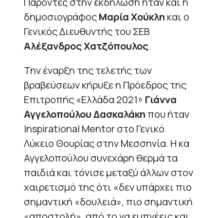
Παρόντες στην εκδήλωση ήταν και η
δημοσιογράφος
Μαρία Χούκλη
και ο
Γενικός Διευθυντής του ΣΕΒ
Αλέξανδρος Χατζόπουλος
.
Την έναρξη της τελετής των
βραβεύσεων κήρυξε η Πρόεδρος της
Επιτροπής «Ελλάδα 2021»
Γιάννα
Αγγελοπούλου Δασκαλάκη
που ήταν
Inspirational Mentor στο Γενικό
Λύκειο Θουρίας στην Μεσσηνία. Η κα
Αγγελοπούλου συνεχάρη θερμά τα
παιδιά και τόνισε μεταξύ άλλων στον
χαιρετισμό της ότι «δεν υπάρχει πιο
σημαντική «δουλειά», πιο σημαντική
«αποστολή», από το να εμπνέεις και