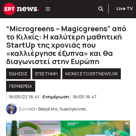
Μετάβαση
Live TV
σε
περιεχόμενο
“Μicrogreens – Magicgreens” από
το Κιλκίς: Η καλύτερη μαθητική
StartUp της χρονιάς που
«καλλιέργησε έξυπνα» και θα
διαγωνιστεί στην Ευρώπη
ΕΙΔΗΣΕΙΣ
ΕΠΙΣΤΗΜΗ
ΜΟΝΟ ΣΤΟ ERTNEWS.GR
ΠΕΡΙΦΈΡΕΙΑ
18/05/22 18:41
Ενημέρωση
18/05 18:47
Σύνταξη
Βαγγέλης Λιακόγκονας