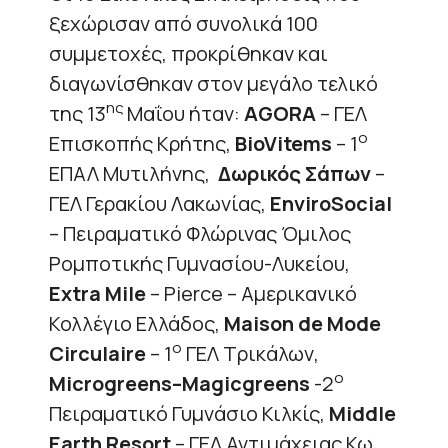
ξεχώρισαν από συνολικά 100
συμμετοχές, προκρίθηκαν και
διαγωνίσθηκαν στον μεγάλο τελικό
ης
της 13
Μαΐου ήταν:
Α
GORA
– ΓΕΛ
ο
Επισκοπής Κρήτης,
BioVitems
– 1
ΕΠΑΛ Μυτιλήνης,
Δωρικός Σάπων
–
ΓΕΛ Γερακίου Λακωνίας,
EnviroSocial
– Πειραματικό Φλώρινας Όμιλος
Ρομποτικής Γυμνασίου-Λυκείου,
Extra
Mile
– Pierce – Αμερικανικό
Κολλέγιο Ελλάδος,
Μ
aison
de
Mode
ο
Circulaire
– 1
ΓΕΛ Τρικάλων,
ο
Μ
icrogreens
–
Magicgreens
-2
Πειραματικό Γυμνάσιο Κιλκίς,
Middle
Earth
Resort
– ΓΕΛ Αντιμάχειας Κω,