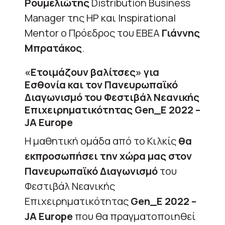
Ρουμελιώτης
Distribution Business
Manager της HP και Inspirational
Mentor o Πρόεδρος του ΕΒΕΑ
Γιάννης
Μπρατάκος
.
«Ετοιμάζουν βαλίτσες» για
Εσθονία και τον Πανευρωπαϊκό
Διαγωνισμό του Φεστιβάλ Νεανικής
Επιχειρηματικότητας Gen_E 2022 –
JA Europe
Η μαθητική ομάδα από το Κιλκίς
θα
εκπροσωπήσει την χώρα μας στον
Πανευρωπαϊκό Διαγωνισμό
του
Φεστιβάλ Νεανικής
Επιχειρηματικότητας
Gen_E 2022 –
JA
Europe
που θα πραγματοποιηθεί