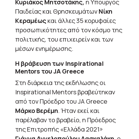
Κυριάκος Μητσοτάκης,
η Υπουργός
Παιδείας και Θρησκευμάτων
Νίκη
Κεραμέως
και άλλες 35 κορυφαίες
προσωπικότητες από τον κόσμο της
πολιτικής, του επιχειρείν και των
μέσων ενημέρωσης.
Η βράβευση των Inspirational
Mentors του JA Greece
Στη διάρκεια της εκδήλωσης οι
Ιnspirational Mentors βραβεύτηκαν
από τον Πρόεδρο του JA Greece
Mάρκο Βερέμη
. Ήταν εκεί και
παρέλαβαν το βραβείο, η Πρόεδρος
της Επιτροπής «Ελλάδα 2021»
Γιάννα Αγγελοπούλου Δασκαλάκη
, ο