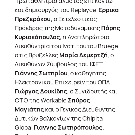
πρωταθλήτρια άλματος επι κοντώ
και δημιουργός του Replayce
Έρρικα
Πρεζεράκου,
ο Εκτελεστικός
Πρόεδρος της Μοτοδυναμικής
Πάρης
Κυριακόπουλος
, η Αναπληρώτρια
Διευθύντρια του Ινστιτούτου Bruegel
στις Βρυξέλλες
Μαρία Δεμερτζή
, ο
Διευθύνων Σύμβουλος του IΦΕΤ
Γιάννης Σωτηρίου
, ο καθηγητής
Ηλεκτρονικού Επιχειρείν του ΟΠΑ
Γιώργος Δουκίδης
, ο Συνιδρυτής και
CTO της Workable
Σπύρος
Μαγιάτης
και o Γενικός Διευθυντής
Δυτικών Βαλκανίων της Chipita
Global
Γιάννης Σωτηρόπουλος
.