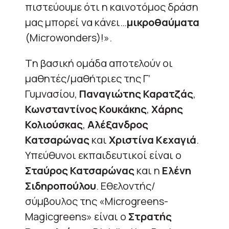
πιστεύουμε ότι η καινοτόμος δράση
μας μπορεί να κάνει…
μικροθαύματα
(Microwonders)!».
Tη βασική ομάδα αποτελούν οι
μαθητές/μαθήτριες της Γ’
Γυμνασίου,
Παναγιώτης Καρατζάς
,
Κωνσταντίνος Κουκάκης
,
Χάρης
Κολιούσκας
,
Αλέξανδρος
Κατσαρώνας
και
Χριστίνα Κεχαγιά
.
Υπεύθυνοι εκπαιδευτικοί είναι ο
Σταύρος Κατσαρώνας
και η
Ελένη
Σιδηροπούλου
. Εθελοντής/
σύμβουλος της «Μicrogreens-
Magicgreens» είναι ο
Στρατής