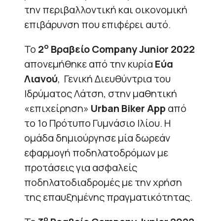
την περιβαλλοντική και οικονομική
επιβάρυνση που επιφέρει αυτό.
ο
Το
2
Βραβείο
Company
Junior
2022
απονεμήθηκε από την κυρία
Εύα
Λιανού
, Γενική Διευθύντρια του
Ιδρύματος Λάτση, στην μαθητική
«επιχείρηση»
U
rban
Biker
App
από
το 1ο Πρότυπο Γυμνάσιο Ιλίου. Η
ομάδα δημιούργησε μία δωρεάν
εφαρμογή ποδηλατοδρόμων με
προτάσεις για ασφαλείς
ποδηλατοδιαδρομές με την χρήση
της επαυξημένης πραγματικότητας.
ο