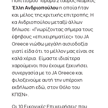
Πολιτισμού Ίδρυμα Σταύρος Νιάρχος
Έλλη Ανδριοπούλου
η οποία ήταν
και μέλος της κριτικής επιτροπής. Η
κα Ανδριοπούλου μεταξύ άλλων
δήλωσε: «Γνωρίζοντας σήμερα τους
έφηβους «επιχειρηματίες» του JA
Greece νιώθω μεγάλη αισιοδοξία
γιατί είδα ότι το μέλλον μας είναι σε
καλά χέρια. Είμαστε ιδιαίτερα
χαρούμενοι που έχουμε ξεκινήσει
συνεργασία με το JA Greece και
φιλοξενούμε αυτή την υπέροχη
εκδήλωση εδώ, στον Θόλο του
ΚΠΙΣΝ».
Οι 10 Εικονικές Επιχειρήσεις που