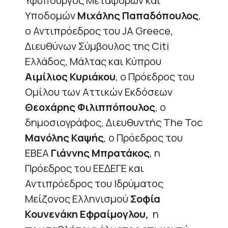
Υφυπουργός Μεταφορών και
Υποδομών
Μιχάλης Παπαδόπουλος
,
ο Αντιπρόεδρος του JA Greece,
Διευθύνων Σύμβουλος της Citi
Ελλάδος, Μάλτας και Κύπρου
Αιμίλιος Κυριάκου
, ο Πρόεδρος του
Ομίλου των Αττικών Εκδόσεων
Θεοχάρης Φιλιππόπουλος
, ο
δημοσιογράφος, Διευθυντής The Toc
Mανόλης Καψής
, ο Πρόεδρος του
ΕΒΕΑ
Γιάννης Μπρατάκος
, η
Πρόεδρος του ΕΕΔΕΓΕ και
Αντιπρόεδρος του Ιδρύματος
Μείζονος Ελληνισμού
Σοφία
Κουνενάκη Εφραίμογλου,
η