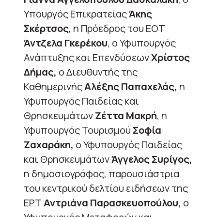
Υπουργός Επικρατείας
Άκης
Σκέρτσος
, η Πρόεδρος του ΕΟΤ
Άντζελα Γκερέκου
, ο Υφυπουργός
Ανάπτυξης και Επενδύσεων
Χρίστος
Δήμας,
ο Διευθυντής της
Καθημερινής
Αλέξης Παπαχελάς,
η
Υφυπουργός Παιδείας και
Θρησκευμάτων
Ζέττα Μακρή
, η
Υφυπουργός Τουρισμού
Σοφία
Ζαχαράκη,
ο Υφυπουργός Παιδείας
και Θρησκευμάτων
Άγγελος Συρίγος,
η δημοσιογράφος, παρουσιάστρια
του κεντρικού δελτίου ειδήσεων της
ΕΡΤ
Αντριάνα Παρασκευοπούλου,
ο