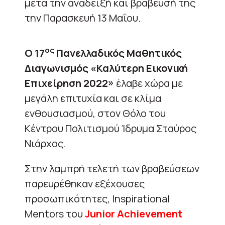
μετά την ανάδειξή και βράβευσή της
την Παρασκευή 13 Μαΐου.
ος
Ο 17
Πανελλαδικός Μαθητικός
Διαγωνισμός «Καλύτερη Εικονική
Επιχείρηση 2022»
έλαβε χώρα με
μεγάλη επιτυχία και σε κλίμα
ενθουσιασμού, στον Θόλο του
Κέντρου Πολιτισμού Ίδρυμα Σταύρος
Νιάρχος.
Στην λαμπρή τελετή των βραβεύσεων
παρευρέθηκαν εξέχουσες
προσωπικότητες, Inspirational
Mentors του
Junior
Achievement