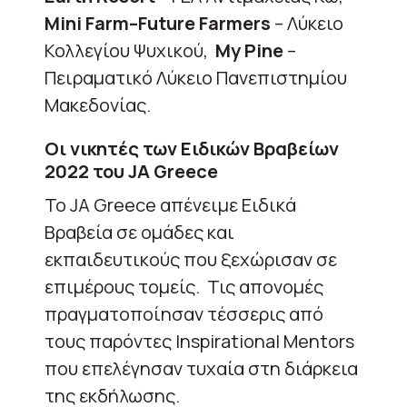
Mini
Farm
–
Future
Farmers
– Λύκειο
Κολλεγίου Ψυχικού,
My
Pine
–
Πειραματικό Λύκειο Πανεπιστημίου
Μακεδονίας.
Οι νικητές των Ειδικών Βραβείων
2022 του JA Greece
Το JA Greece απένειμε Ειδικά
Βραβεία σε ομάδες και
εκπαιδευτικούς που ξεχώρισαν σε
επιμέρους τομείς. Τις απονομές
πραγματοποίησαν τέσσερις από
τους παρόντες Inspirational Mentors
που επελέγησαν τυχαία στη διάρκεια
της εκδήλωσης.