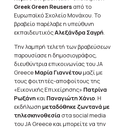
Greek
Green
Reusers
από το
Ευρωπαϊκό Σχολείο Μονάχου. Το
βραβείο παρέλαβε η υπεύθυνη
εκπαιδευτικός
Αλεξάνδρα Σαγρή
.
Την λαμπρή τελετή των βραβεύσεων
παρουσίασε η δημοσιογράφος,
διευθύντρια επικοινωνίας του JA
Greece
Μαρία Γιαννέτου
μαζί με
τους φοιτητές-αποφοίτους της
«Εικονικής Επιχείρησης»
Πατρίνα
Ρωξάνη
και
Παναγιώτη Χάνιο
. Η
εκδήλωση
μεταδόθηκε ζωντανά με
τηλεσκηνοθεσία
στα social media
του JA Greece και μπορείτε να την