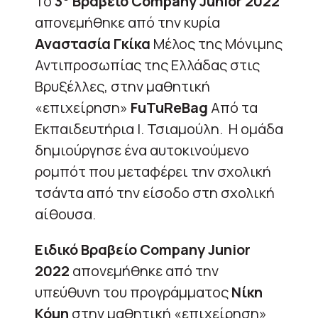
Το
3
Βραβείο
Company
Junior
2022
απονεμήθηκε από την κυρία
Αναστασία Γκίκα
Μέλος της Μόνιμης
Αντιπροσωπίας της Ελλάδας στις
Βρυξέλλες, στην μαθητική
«επιχείρηση»
FuTuReBag
Από τα
Εκπαιδευτήρια Ι. Τσιαμούλη. Η ομάδα
δημιούργησε ένα αυτοκινούμενο
ρομπότ που μεταφέρει την σχολική
τσάντα από την είσοδο στη σχολική
αίθουσα.
Ειδικό Βραβείο
Company
Junior
2022
απονεμήθηκε από την
υπεύθυνη του προγράμματος
Νίκη
Κόμη
στην μαθητική «επιχείρηση»