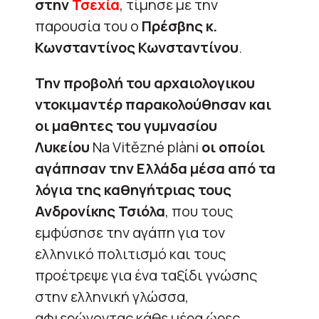
στην
Τσεχία
, τίμησε με την
παρουσία του ο
Πρέσβης κ.
Κωνσταντίνος Κωνσταντίνου
.
Την προβολή του αρχαιολογικου
ντοκιμαντέρ παρακολούθησαν και
οι μαθητες του γυμνασίου
Λυκείου
Na Vitězné plàni
οι οποίοι
αγάπησαν την Ελλάδα μέσα από τα
λόγια της καθηγήτριας τους
Ανδρονίκης Τσιόλα
, που τους
εμφύσησε την αγάπη για τον
ελληνικό πολιτισμό και τους
προέτρεψε για ένα ταξίδι γνώσης
στην ελληνική γλώσσα,
αφιερώνοντας κάθε μέρα ώρες