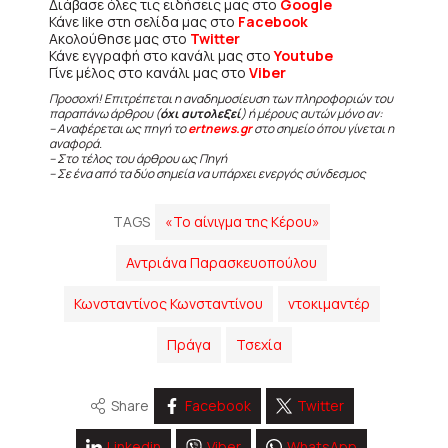
Διάβασε όλες τις ειδήσεις μας στο
Google
Κάνε like στη σελίδα μας στο
Facebook
Ακολούθησε μας στο
Twitter
Κάνε εγγραφή στο κανάλι μας στο
Youtube
Γίνε μέλος στο κανάλι μας στο
Viber
Προσοχή! Επιτρέπεται η αναδημοσίευση των πληροφοριών του
παραπάνω άρθρου (
όχι αυτολεξεί
) ή μέρους αυτών μόνο αν:
– Αναφέρεται ως πηγή το
ertnews.gr
στο σημείο όπου γίνεται η
αναφορά.
– Στο τέλος του άρθρου ως Πηγή
– Σε ένα από τα δύο σημεία να υπάρχει ενεργός σύνδεσμος
TAGS
«Το αίνιγμα της Κέρου»
Αντριάνα Παρασκευοπούλου
Κωνσταντίνος Κωνσταντίνου
ντοκιμαντέρ
Πράγα
Τσεχία
Share
Facebook
Twitter
Linkedin
Viber
WhatsApp