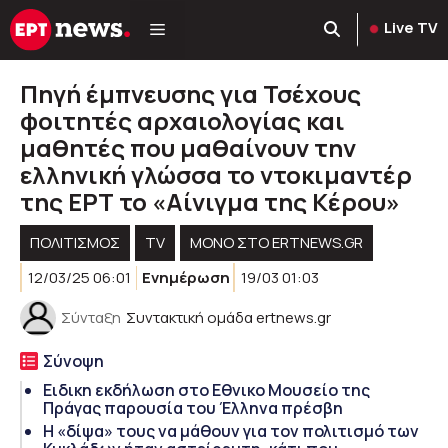
Μετάβαση
Live TV
σε
περιεχόμενο
Πηγή έμπνευσης για Τσέχους
φοιτητές αρχαιολογίας και
μαθητές που μαθαίνουν την
ελληνική γλώσσα το ντοκιμαντέρ
της ΕΡΤ το «Αίνιγμα της Κέρου»
ΠΟΛΙΤΙΣΜΟΣ
TV
ΜΟΝΟ ΣΤΟ ERTNEWS.GR
12/03/25 06:01
Ενημέρωση
19/03 01:03
Σύνταξη
Συντακτική ομάδα ertnews.gr
Σύνοψη
Ειδικη εκδήλωση στο Εθνικο Μουσείο της
Πράγας παρουσία του Έλληνα πρέσβη
Η «δίψα» τους να μάθουν για τον πολιτισμό των