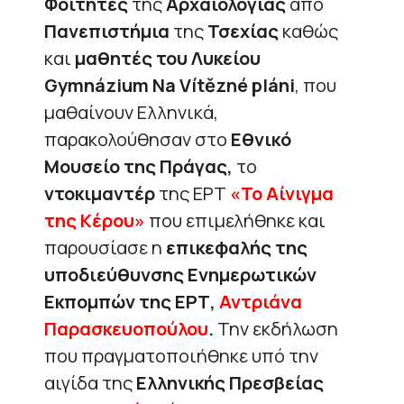
Φοιτητές
της
Αρχαιολογίας
από
Πανεπιστήμια
της
Τσεχίας
καθώς
και
μαθητές του Λυκείου
Gymnázium Na Vítězné pláni
, που
μαθαίνουν Ελληνικά,
παρακολούθησαν στο
Εθνικό
Μουσείο της Πράγας,
το
ντοκιμαντέρ
της ΕΡΤ
«Το Αίνιγμα
της Κέρου»
που επιμελήθηκε και
παρουσίασε η
επικεφαλής της
υποδιεύθυνσης Ενημερωτικών
Εκπομπών της ΕΡΤ,
Αντριάνα
Παρασκευοπούλου
.
Την εκδήλωση
που πραγματοποιήθηκε υπό την
αιγίδα της
Ελληνικής Πρεσβείας