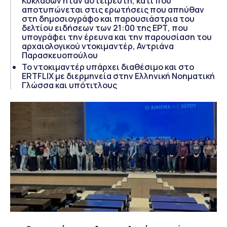
Κυκλάδων ήταν αστείρευτη, κάτι που
αποτυπώνεται στις ερωτήσεις που απηύθαν
στη δημοσιογράφο και παρουσιάστρια του
δελτίου ειδήσεων των 21:00 της ΕΡΤ, που
υπογράφει την έρευνα και την παρουσίαση του
αρχαιολογικού ντοκιμαντέρ, Αντριάνα
Παρασκευοπούλου
Το ντοκιμαντέρ υπάρχει διαθέσιμο και στο
ERTFLIX με διερμηνεία στην Ελληνική Νοηματική
Γλώσσα και υπότιτλους