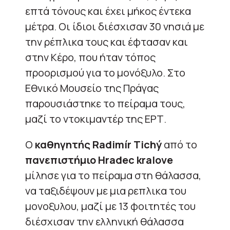
επτά τόνους και έχει μήκος έντεκα
μέτρα. Οι ίδιοι διέσχισαν 30 νησιά με
την ρέπλικα τους και έφτασαν και
στην Κέρο, που ήταν τόπος
προορισμού για το μονόξυλο. Στο
Εθνικό Μουσείο της Πράγας
παρουσιάστηκε το πείραμα τους,
μαζί το ντοκιμαντέρ της ΕΡΤ.
Ο
καθηγητής Radimír Tichý
από το
πανεπιστήμιο Hradec kralove
μίλησε για το πείραμα στη θάλασσα,
να ταξιδέψουν με μια ρεπλικα του
μονοξυλου, μαζί με 13 φοιτητές του
διέσχισαν την ελληνική θάλασσα