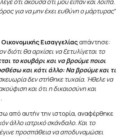
εγε ότι άκουσα ότι μου είπαν και λοιπά.
ρος για να μην έχει ευθύνη ο μάρτυρας
”
Οικονομικής Εισαγγελίας
απάντησε:
 διότι θα αρχίσει να ξετυλίγεται το
εται το κουβάρι και να βρούμε ποιοι
σθέσω και κάτι άλλο: Να βρούμε και τι
η σκευωρία δεν στήθηκε τυχαία. Ήθελε να
ακούφιση και ότι η δικαιοσύνη και
“.
ίσω από αυτήν την ιστορία, αναφέρθηκε
χόν άλλο ιατρικό σκάνδαλο. Και το
α έγινε προσπάθεια να αποδυναμώσει