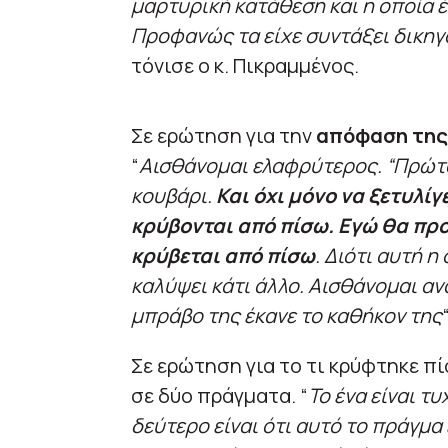
μαρτυρική κατάθεση και η οποία έλ
Προφανώς τα είχε συντάξει δικηγό
τόνισε ο κ. Πικραμμένος.
Σε ερώτηση για την
απόφαση της 
“
Αισθάνομαι ελαφρύτερος. “Πρώτον
κουβάρι.
Και όχι μόνο να ξετυλίγ
κρύβονται από πίσω. Εγώ θα προ
κρύβεται από πίσω
. Διότι αυτή 
καλύψει κάτι άλλο. Αισθάνομαι αν
μπράβο της έκανε το καθήκον της
Σε ερώτηση για το τι κρύφτηκε π
σε δύο πράγματα. “
Το ένα είναι τυ
δεύτερο είναι ότι αυτό το πράγμ