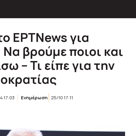
το ΕΡΤNews για
 Να βρούμε ποιοι και
σω – Τι είπε για την
μοκρατίας
4 17:03
Ενημέρωση
25/10 17:11