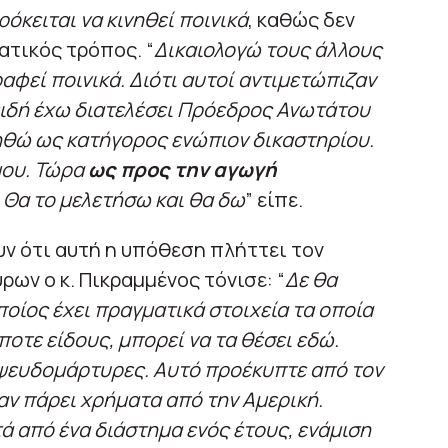
ρόκειται να κινηθεί ποινικά
, καθώς δεν
ατικός τρόπος. “
Δικαιολογώ τους άλλους
αφεί ποινικά. Διότι αυτοί αντιμετώπιζαν
ειδή έχω διατελέσει Πρόεδρος Ανωτάτου
γηθώ ως κατήγορος ενώπιον δικαστηρίου.
 μου. Τώρα
ως προς την αγωγή
. Θα το μελετήσω και θα δω
” είπε.
υν ότι αυτή η υπόθεση πλήττει τον
ων ο κ. Πικραμμένος τόνισε: “
Δε θα
οίος έχει πραγματικά στοιχεία τα οποία
οτε είδους, μπορεί να τα θέσει εδώ.
 ψευδομάρτυρες. Αυτό προέκυπτε από τον
αν πάρει χρήματα από την Αμερική.
ά από ένα διάστημα ενός έτους, ενάμιση