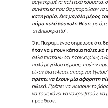
συγκεκριμένα πολιτικά κόμματα, σ
συνέπειες που θα μπορούσαν να 
κατηγορία, ένα μεγάλο μέρος το
πάρα πολύ δύσκολη θέση
, με ό,τ
τη Δημοκρατία
“.
Ο κ. Πικραμμένος σημείωσε ότι
δε
ήταν να μπουν κάποια πολιτικά
αλλά πιστεύω ότι ήταν κυρίως η θ
πολύ μεγάλου μέρους, πρώην πρω
είχαν διατελέσει υπουργοί Υγείας
“
πρέπει να έχουν μία αφόρητη πίεσ
ηθική
. Πρέπει να νιώσουν το βάρ
να τους κάνει να να κρυφτούν, να
πρόσθεσε.