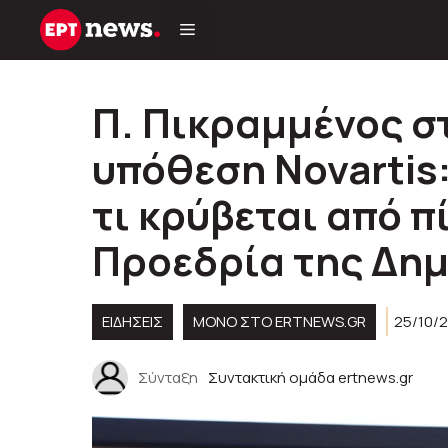
Μετάβαση
σε
περιεχόμενο
Π. Πικραμμένος σ
υπόθεση Novartis:
τι κρύβεται από πί
Προεδρία της Δη
ΕΙΔΗΣΕΙΣ
ΜΟΝΟ ΣΤΟ ERTNEWS.GR
25/10/2
Σύνταξη
Συντακτική ομάδα ertnews.gr