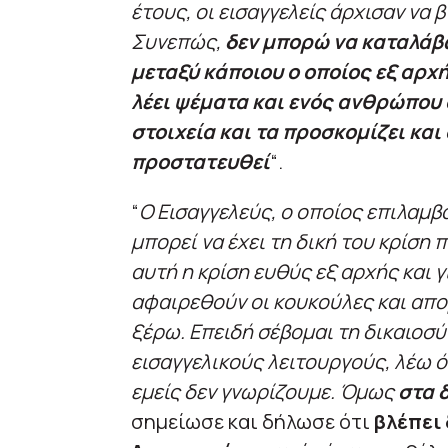
έτους, οι εισαγγελείς άρχισαν να
Συνεπώς,
δεν μπορώ να καταλάβω
μεταξύ κάποιου ο οποίος εξ αρχή
λέει ψέματα και ενός ανθρώπου 
στοιχεία και τα προσκομίζει και
προστατευθεί
“.
“
Ο Εισαγγελεύς, ο οποίος επιλαμβ
μπορεί να έχει τη δική του κρίση π
αυτή η κρίση ευθύς εξ αρχής και γ
αφαιρεθούν οι κουκούλες και απο
ξέρω. Επειδή σέβομαι τη δικαιοσύ
εισαγγελικούς λειτουργούς, λέω ό
εμείς δεν γνωρίζουμε. Όμως
στα 
σημείωσε και δήλωσε ότι
βλέπει 