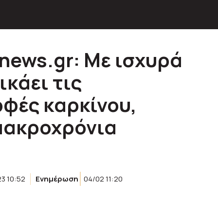
tnews.gr: Με ισχυρά
ικάει τις
φές καρκίνου,
μακροχρόνια
3 10:52
Ενημέρωση
04/02 11:20