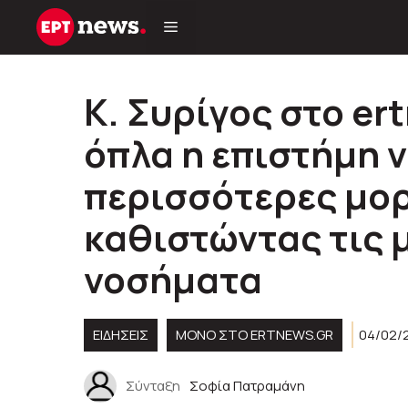
Μετάβαση
σε
περιεχόμενο
Κ. Συρίγος στο er
όπλα η επιστήμη ν
περισσότερες μορ
καθιστώντας τις 
νοσήματα
ΕΙΔΗΣΕΙΣ
ΜΟΝΟ ΣΤΟ ERTNEWS.GR
04/02/2
Σύνταξη
Σοφία Πατραμάνη