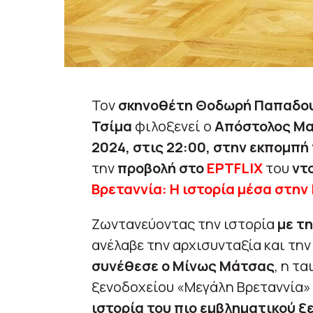
Τον
σκηνοθέτη Θοδωρή Παπαδουλ
Τσίμα
φιλοξενεί ο
Απόστολος Μα
2024, στις 22:00, στην εκπομπή
την
προβολή στο
ΕΡΤFLIX
του
ντ
Βρεταννία: Η ιστορία μέσα στην 
Ζωντανεύοντας την ιστορία
με τ
ανέλαβε την αρχισυνταξία και την
συνέθεσε ο Μίνως Μάτσας
, η τ
ξενοδοχείου «Μεγάλη Βρεταννία» 
ιστορία του πιο εμβληματικού ξ