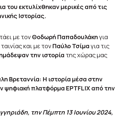
ια του εκτυλίχθηκαν μερικές από τις
νικής Ιστορίας.
άει με τον
Θοδωρή Παπαδουλάκη
για
ταινίας και με τον
Παύλο Τσίμα
για τις
ημάδεψαν την ιστορία
της χώρας μας
λη Βρεταννία: Η ιστορία μέσα στην
ν ψηφιακή πλατφόρμα ΕΡΤFLIX από την
γγηριάδη, την Πέμπτη 13 Ιουνίου 2024,