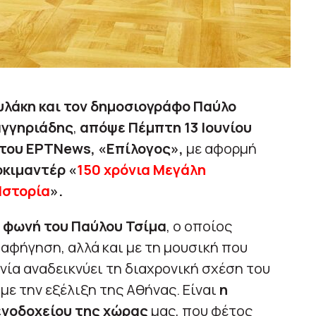
άκη και τον δημοσιογράφο Παύλο
γγηριάδης
,
απόψε Πέμπτη 13 Ιουνίου
 του ΕΡΤNews, «Επίλογος»,
με αφορμή
οκιμαντέρ «
150 χρόνια Μεγάλη
Ιστορία
».
η φωνή του Παύλου Τσίμα
, ο οποίος
 αφήγηση, αλλά και με τη μουσική που
αινία αναδεικνύει τη διαχρονική σχέση του
με την εξέλιξη της Αθήνας. Είναι
η
ενοδοχείου της χώρας
μας, που φέτος