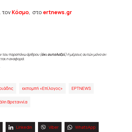
ι τον
Κόσμο
, στο
ertnews.gr
ν του παραπάνω άρθρου (
όχι αυτολεξεί
) ή μέρους αυτών μόνο αν:
εται η αναφορά.
ριάδης
εκπομπή «Επίλογος»
ΕΡΤNEWS
άλη Βρεταννία
Linkedin
Viber
WhatsApp