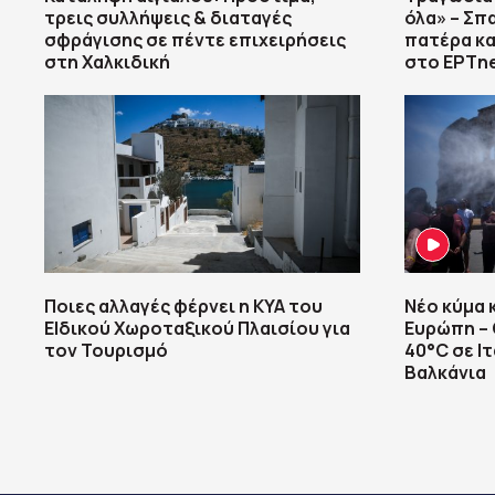
τρεις συλλήψεις & διαταγές
όλα» – Σπ
σφράγισης σε πέντε επιχειρήσεις
πατέρα κ
στη Χαλκιδική
στο ΕΡΤn
Ποιες αλλαγές φέρνει η ΚΥΑ του
Νέο κύμα 
ΕΙδικού Χωροταξικού Πλαισίου για
Ευρώπη –
τον Τουρισμό
40°C σε Ιτ
Βαλκάνια