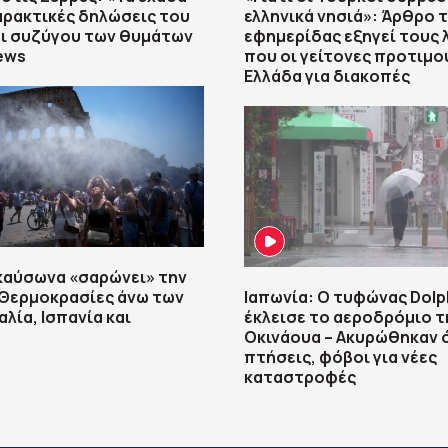
αρακτικές δηλώσεις του
ελληνικά νησιά»: Άρθρο 
αι συζύγου των θυμάτων
εφημερίδας εξηγεί τους 
ews
που οι γείτονες προτιμο
Ελλάδα για διακοπές
καύσωνα «σαρώνει» την
 Θερμοκρασίες άνω των
Ιαπωνία: Ο τυφώνας Dolp
αλία, Ισπανία και
έκλεισε το αεροδρόμιο τ
Οκινάουα – Ακυρώθηκαν ό
πτήσεις, φόβοι για νέες
καταστροφές