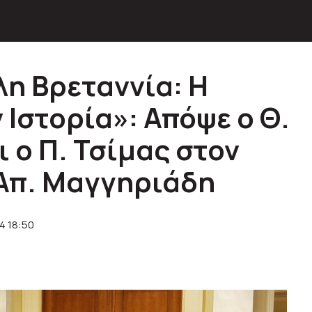
λη Βρεταννία: Η
 Ιστορία»: Απόψε ο Θ.
 ο Π. Τσίμας στον
 Απ. Μαγγηριάδη
4 18:50