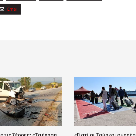
Email
στις Σέρρες: «Τα έχασα
«Γιατί οι Τούρκοι συρρέ