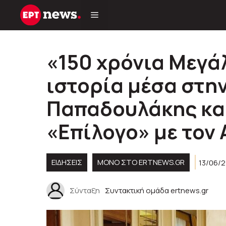
Μετάβαση
σε
περιεχόμενο
«150 χρόνια Μεγά
ιστορία μέσα στην
Παπαδουλάκης και
«Επίλογο» με τον
ΕΙΔΗΣΕΙΣ
ΜΟΝΟ ΣΤΟ ERTNEWS.GR
13/06/2
Σύνταξη
Συντακτική ομάδα ertnews.gr