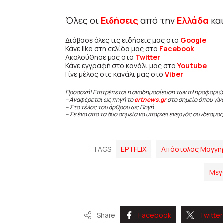
Όλες οι
Ειδήσεις
από την
Ελλάδα
κα
Διάβασε όλες τις ειδήσεις μας στο
Google
Κάνε like στη σελίδα μας στο
Facebook
Ακολούθησε μας στο
Twitter
Κάνε εγγραφή στο κανάλι μας στο
Youtube
Γίνε μέλος στο κανάλι μας στο
Viber
Προσοχή! Επιτρέπεται η αναδημοσίευση των πληροφοριώ
– Αναφέρεται ως πηγή το
ertnews.gr
στο σημείο όπου γίν
– Στο τέλος του άρθρου ως Πηγή
– Σε ένα από τα δύο σημεία να υπάρχει ενεργός σύνδεσμος
TAGS
EΡΤFLIX
Απόστολος Μαγγη
Μεγ
Share
Facebook
Twitter