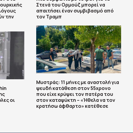
τουρκικής
Στενά του Ορμούζ μπορεί να
λόγους
απαιτήσει έναν συμβιβασμό από
ύν την
τον Τραμπ
Μυστράς: 11 μήνες με αναστολή για
hin
ψευδή κατάθεση στον 55χρονο
ης
που είχε κρύψει τον πατέρα του
λες οι
στον καταψύκτη – «Ήθελα να τον
κρατήσω άφθαρτο» κατέθεσε