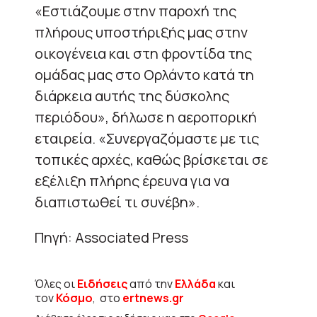
«Εστιάζουμε στην παροχή της
πλήρους υποστήριξής μας στην
οικογένεια και στη φροντίδα της
ομάδας μας στο Ορλάντο κατά τη
διάρκεια αυτής της δύσκολης
περιόδου», δήλωσε η αεροπορική
εταιρεία. «Συνεργαζόμαστε με τις
τοπικές αρχές, καθώς βρίσκεται σε
εξέλιξη πλήρης έρευνα για να
διαπιστωθεί τι συνέβη».
Πηγή: Associated Press
Όλες οι
Ειδήσεις
από την
Ελλάδα
και
τον
Κόσμο
, στο
ertnews.gr