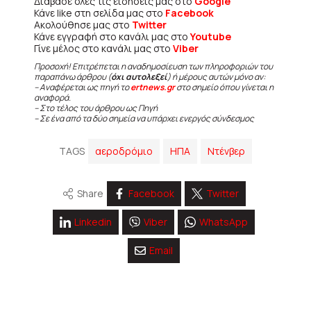
Διάβασε όλες τις ειδήσεις μας στο
Google
Κάνε like στη σελίδα μας στο
Facebook
Ακολούθησε μας στο
Twitter
Κάνε εγγραφή στο κανάλι μας στο
Youtube
Γίνε μέλος στο κανάλι μας στο
Viber
Προσοχή! Επιτρέπεται η αναδημοσίευση των πληροφοριών του
παραπάνω άρθρου (
όχι αυτολεξεί
) ή μέρους αυτών μόνο αν:
– Αναφέρεται ως πηγή το
ertnews.gr
στο σημείο όπου γίνεται η
αναφορά.
– Στο τέλος του άρθρου ως Πηγή
– Σε ένα από τα δύο σημεία να υπάρχει ενεργός σύνδεσμος
TAGS
αεροδρόμιο
ΗΠΑ
Ντένβερ
Share
Facebook
Twitter
Linkedin
Viber
WhatsApp
Email