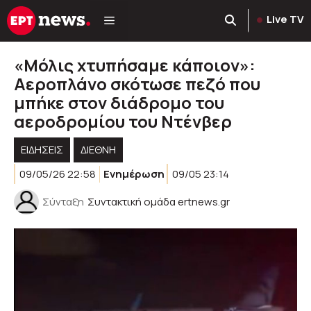
Μετάβαση
Live TV
σε
περιεχόμενο
«Μόλις χτυπήσαμε κάποιον»:
Αεροπλάνο σκότωσε πεζό που
μπήκε στον διάδρομο του
αεροδρομίου του Ντένβερ
ΕΙΔΗΣΕΙΣ
ΔΙΕΘΝΗ
09/05/26 22:58
Ενημέρωση
09/05 23:14
Σύνταξη
Συντακτική ομάδα ertnews.gr