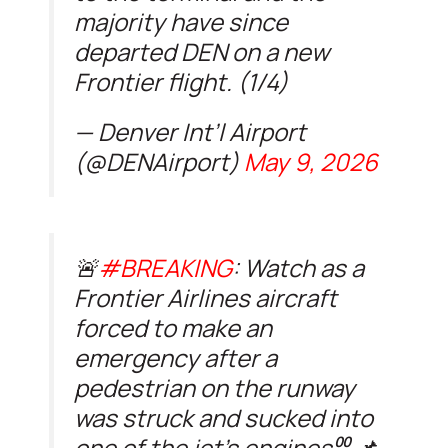
majority have since
departed DEN on a new
Frontier flight. (1/4)
— Denver Int’l Airport
(@DENAirport)
May 9, 2026
🚨
#BREAKING
: Watch as a
Frontier Airlines aircraft
forced to make an
emergency after a
pedestrian on the runway
was struck and sucked into
one of the jet’s engines⁰⁰ 📌