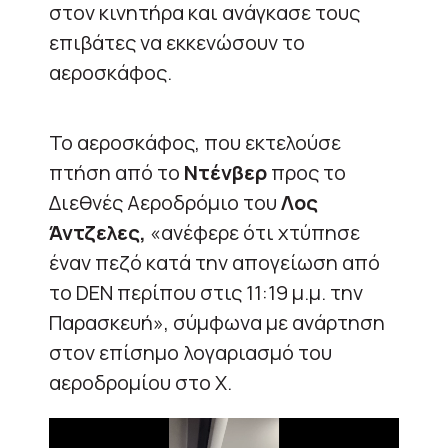
στον κινητήρα και ανάγκασε τους
επιβάτες να εκκενώσουν το
αεροσκάφος.
Το αεροσκάφος, που εκτελούσε
πτήση από το
Ντένβερ
προς το
Διεθνές Αεροδρόμιο του
Λος
Άντζελες,
«ανέφερε ότι χτύπησε
έναν πεζό κατά την απογείωση από
το DEN περίπου στις 11:19 μ.μ. την
Παρασκευή», σύμφωνα με ανάρτηση
στον επίσημο λογαριασμό του
αεροδρομίου στο X.