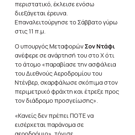
περιστατικό, έκλεισε ενόσω
διεξάγεται έρευνα.
Επαναλειτούργησε το Σάββατο γύρω
στις 11 π.μ.
Ο υπουργός Μεταφορών
Σον Ντάφι
ανέφερε σε ανάρτησή του στο X ότι
το άτομο «παραβίασε την ασφάλεια
του Διεθνούς Αεροδρομίου του
Ντένβερ, σκαρφάλωσε σκόπιμα στον
περιμετρικό φράχτη και έτρεξε προς
τον διάδρομο προσγείωσης».
«Κανείς δεν πρέπει ΠΟΤΕ να
εισέρχεται παράνομα σε
αεροδρόμιο», τόνισε.