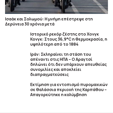
Ισαάκ και Σολωμού: Η μνήμη επέστρεψε στη
Δερύνεια 30 χρόνια μετά
Ιστορικό ρεκόρ ζέστης στο Χονγκ
Κονγκ: Στους 36,9°C η θερμοκρασία, η
υψηλότερη από το 1884
Ιράν: Σκληραίνει τη στάση του
απέναντι στις ΗΠΑ – Ο Αραγτσί
δηλώνει ότι δεν υπάρχουν απευθείας
συνομιλίες και αποκλείει
διαπραγματεύσεις
Εκτίμηση για εντοπισμό πυρομαχικών
σε θαλάσσια περιοχή της Καρπάθου –
Απαγορεύτηκε η κολύμβηση