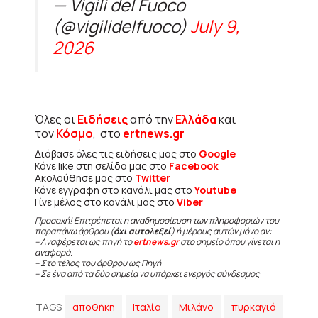
— Vigili del Fuoco
(@vigilidelfuoco)
July 9,
2026
Όλες οι
Ειδήσεις
από την
Ελλάδα
και
τον
Κόσμο
, στο
ertnews.gr
Διάβασε όλες τις ειδήσεις μας στο
Google
Κάνε like στη σελίδα μας στο
Facebook
Ακολούθησε μας στο
Twitter
Κάνε εγγραφή στο κανάλι μας στο
Youtube
Γίνε μέλος στο κανάλι μας στο
Viber
Προσοχή! Επιτρέπεται η αναδημοσίευση των πληροφοριών του
παραπάνω άρθρου (
όχι αυτολεξεί
) ή μέρους αυτών μόνο αν:
– Αναφέρεται ως πηγή το
ertnews.gr
στο σημείο όπου γίνεται η
αναφορά.
– Στο τέλος του άρθρου ως Πηγή
– Σε ένα από τα δύο σημεία να υπάρχει ενεργός σύνδεσμος
TAGS
αποθήκη
Ιταλία
Μιλάνο
πυρκαγιά