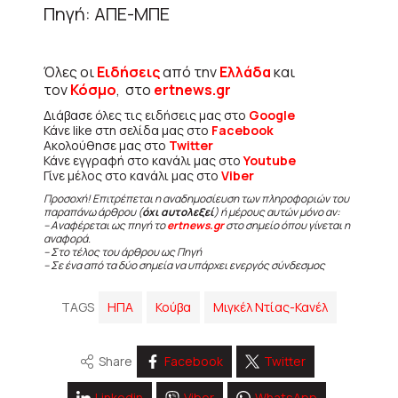
Πηγή: ΑΠΕ-ΜΠΕ
Όλες οι
Ειδήσεις
από την
Ελλάδα
και
τον
Κόσμο
, στο
ertnews.gr
Διάβασε όλες τις ειδήσεις μας στο
Google
Κάνε like στη σελίδα μας στο
Facebook
Ακολούθησε μας στο
Twitter
Κάνε εγγραφή στο κανάλι μας στο
Youtube
Γίνε μέλος στο κανάλι μας στο
Viber
Προσοχή! Επιτρέπεται η αναδημοσίευση των πληροφοριών του
παραπάνω άρθρου (
όχι αυτολεξεί
) ή μέρους αυτών μόνο αν:
– Αναφέρεται ως πηγή το
ertnews.gr
στο σημείο όπου γίνεται η
αναφορά.
– Στο τέλος του άρθρου ως Πηγή
– Σε ένα από τα δύο σημεία να υπάρχει ενεργός σύνδεσμος
TAGS
ΗΠΑ
Κούβα
Μιγκέλ Ντίας-Κανέλ
Share
Facebook
Twitter
Linkedin
Viber
WhatsApp