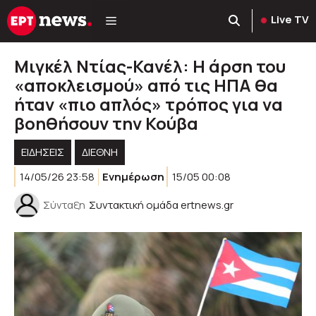
Μετάβαση
Live TV
σε
περιεχόμενο
Μιγκέλ Ντίας-Κανέλ: Η άρση του
«αποκλεισμού» από τις ΗΠΑ θα
ήταν «πιο απλός» τρόπος για να
βοηθήσουν την Κούβα
ΕΙΔΗΣΕΙΣ
ΔΙΕΘΝΗ
14/05/26 23:58
Ενημέρωση
15/05 00:08
Σύνταξη
Συντακτική ομάδα ertnews.gr