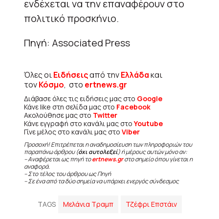
ενδέχεται να την επαναφέρουν στο
πολιτικό προσκήνιο.
Πηγή: Associated Press
Όλες οι
Ειδήσεις
από την
Ελλάδα
και
τον
Κόσμο
, στο
ertnews.gr
Διάβασε όλες τις ειδήσεις μας στο
Google
Κάνε like στη σελίδα μας στο
Facebook
Ακολούθησε μας στο
Twitter
Κάνε εγγραφή στο κανάλι μας στο
Youtube
Γίνε μέλος στο κανάλι μας στο
Viber
Προσοχή! Επιτρέπεται η αναδημοσίευση των πληροφοριών του
παραπάνω άρθρου (
όχι αυτολεξεί
) ή μέρους αυτών μόνο αν:
– Αναφέρεται ως πηγή το
ertnews.gr
στο σημείο όπου γίνεται η
αναφορά.
– Στο τέλος του άρθρου ως Πηγή
– Σε ένα από τα δύο σημεία να υπάρχει ενεργός σύνδεσμος
TAGS
Μελάνια Τραμπ
Τζέφρι Επστάιν