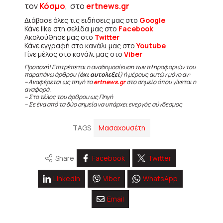
τον
Κόσμο
, στο
ertnews.gr
Διάβασε όλες τις ειδήσεις μας στο
Google
Κάνε like στη σελίδα μας στο
Facebook
Ακολούθησε μας στο
Twitter
Κάνε εγγραφή στο κανάλι μας στο
Youtube
Γίνε μέλος στο κανάλι μας στο
Viber
Προσοχή! Επιτρέπεται η αναδημοσίευση των πληροφοριών του
παραπάνω άρθρου (
όχι αυτολεξεί
) ή μέρους αυτών μόνο αν:
– Αναφέρεται ως πηγή το
ertnews.gr
στο σημείο όπου γίνεται η
αναφορά.
– Στο τέλος του άρθρου ως Πηγή
– Σε ένα από τα δύο σημεία να υπάρχει ενεργός σύνδεσμος
TAGS
Μασαχουσέτη
Share
Facebook
Twitter
Linkedin
Viber
WhatsApp
Email