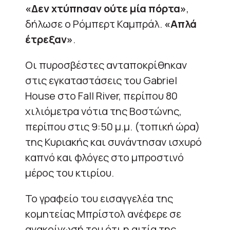
«Δεν χτύπησαν ούτε μία πόρτα»
,
δήλωσε ο Ρόμπερτ Καμπράλ.
«Απλά
έτρεξαν»
.
Οι πυροσβέστες ανταποκρίθηκαν
στις εγκαταστάσεις του Gabriel
House στο Fall River, περίπου 80
χιλιόμετρα νότια της Βοστώνης,
περίπου στις 9:50 μ.μ. (τοπική ώρα)
της Κυριακής και συνάντησαν ισχυρό
καπνό και φλόγες στο μπροστινό
μέρος του κτιρίου.
Το γραφείο του εισαγγελέα της
κομητείας Μπρίστολ ανέφερε σε
ανακοίνωσή του ότι η αιτία της