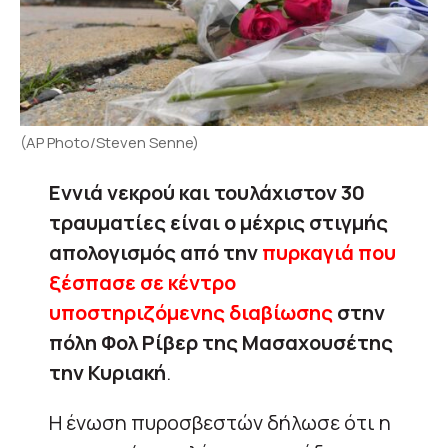
(AP Photo/Steven Senne)
Εννιά νεκρού και τουλάχιστον 30
τραυματίες είναι ο μέχρις στιγμής
απολογισμός από την
πυρκαγιά που
ξέσπασε σε κέντρο
υποστηριζόμενης διαβίωσης
στην
πόλη Φολ Ρίβερ της Μασαχουσέτης
την Κυριακή
.
Η ένωση πυροσβεστών δήλωσε ότι η