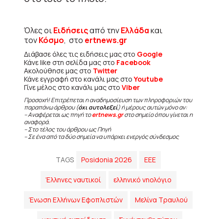
Όλες οι
Ειδήσεις
από την
Ελλάδα
και
τον
Κόσμο
, στο
ertnews.gr
Διάβασε όλες τις ειδήσεις μας στο
Google
Κάνε like στη σελίδα μας στο
Facebook
Ακολούθησε μας στο
Twitter
Κάνε εγγραφή στο κανάλι μας στο
Youtube
Γίνε μέλος στο κανάλι μας στο
Viber
Προσοχή! Επιτρέπεται η αναδημοσίευση των πληροφοριών του
παραπάνω άρθρου (
όχι αυτολεξεί
) ή μέρους αυτών μόνο αν:
– Αναφέρεται ως πηγή το
ertnews.gr
στο σημείο όπου γίνεται η
αναφορά.
– Στο τέλος του άρθρου ως Πηγή
– Σε ένα από τα δύο σημεία να υπάρχει ενεργός σύνδεσμος
TAGS
Posidonia 2026
ΕΕΕ
Έλληνες ναυτικοί
ελληνικό νηολόγιο
Ένωση Ελλήνων Εφοπλιστών
Μελίνα Τραυλού