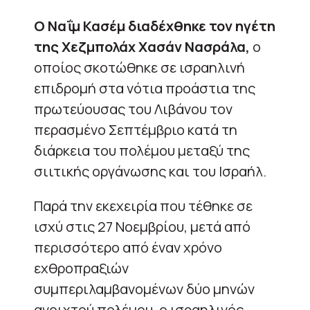
Ο Ναΐμ Κασέμ διαδέχθηκε τον ηγέτη
της Χεζμπολάχ Χασάν Νασράλα,
ο
οποίος σκοτώθηκε σε ισραηλινή
επιδρομή στα νότια προάστια της
πρωτεύουσας του Λιβάνου τον
περασμένο Σεπτέμβριο κατά τη
διάρκεια του πολέμου μεταξύ της
σιιτικής οργάνωσης και του Ισραήλ.
Παρά την εκεχειρία που τέθηκε σε
ισχύ στις 27 Νοεμβρίου, μετά από
περισσότερο από έναν χρόνο
εχθροπραξιών
συμπεριλαμβανομένων δύο μηνών
ανοιχτού πολέμου, ο ισραηλινός