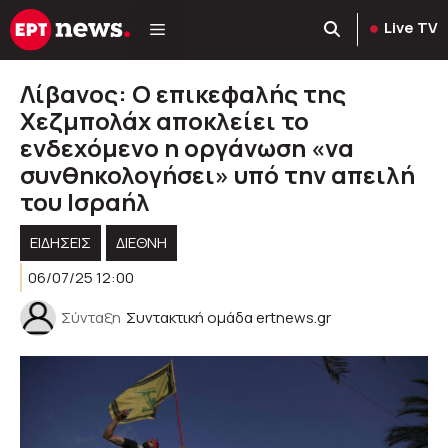
Μετάβαση
Live TV
σε
περιεχόμενο
Λίβανος: Ο επικεφαλής της
Χεζμπολάχ αποκλείει το
ενδεχόμενο η οργάνωση «να
συνθηκολογήσει» υπό την απειλή
του Ισραήλ
ΕΙΔΗΣΕΙΣ
ΔΙΕΘΝΗ
06/07/25 12:00
Σύνταξη
Συντακτική ομάδα ertnews.gr