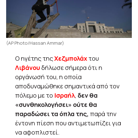
(AP Photo/Hassan Ammar)
Ο ηγέτης της
Χεζμπολάχ
του
Λιβάνου
δήλωσε σήμερα ότι η
οργάνωσή του, η οποία
αποδυναμώθηκε σημαντικά από τον
πόλεμο με το
Ισραήλ
,
δεν θα
«συνθηκολογήσει» ούτε θα
παραδώσει τα όπλα της,
παρά την
έντονη πίεση που αντιμετωπίζει για
να αφοπλιστεί.