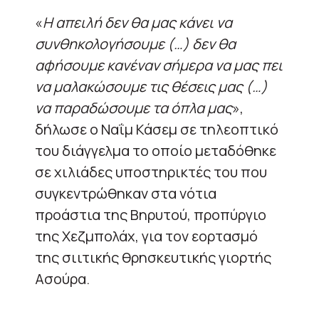
«
Η απειλή δεν θα μας κάνει να
συνθηκολογήσουμε (…) δεν θα
αφήσουμε κανέναν σήμερα να μας πει
να μαλακώσουμε τις θέσεις μας (…)
να παραδώσουμε τα όπλα μας
»,
δήλωσε ο Ναΐμ Κάσεμ σε τηλεοπτικό
του διάγγελμα το οποίο μεταδόθηκε
σε χιλιάδες υποστηρικτές του που
συγκεντρώθηκαν στα νότια
προάστια της Βηρυτού, προπύργιο
της Χεζμπολάχ, για τον εορτασμό
της σιιτικής θρησκευτικής γιορτής
Ασούρα.