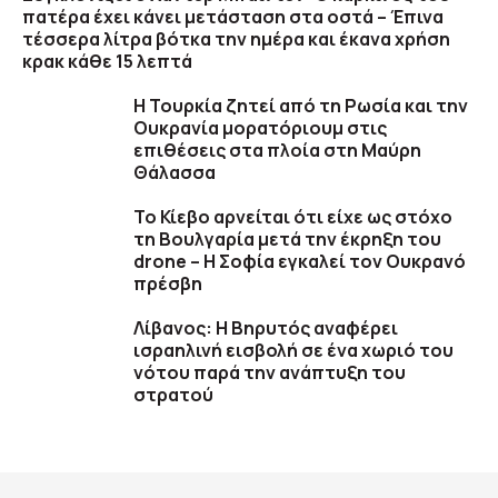
πατέρα έχει κάνει μετάσταση στα οστά – Έπινα
τέσσερα λίτρα βότκα την ημέρα και έκανα χρήση
κρακ κάθε 15 λεπτά
Η Τουρκία ζητεί από τη Ρωσία και την
Ουκρανία μορατόριουμ στις
επιθέσεις στα πλοία στη Μαύρη
Θάλασσα
Το Κίεβο αρνείται ότι είχε ως στόχο
τη Βουλγαρία μετά την έκρηξη του
drone – Η Σοφία εγκαλεί τον Ουκρανό
πρέσβη
Λίβανος: Η Βηρυτός αναφέρει
ισραηλινή εισβολή σε ένα χωριό του
νότου παρά την ανάπτυξη του
στρατού