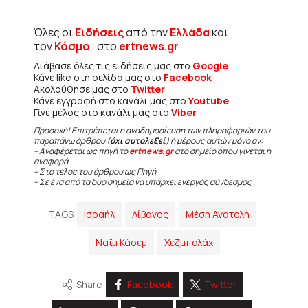
Όλες οι
Ειδήσεις
από την
Ελλάδα
και
τον
Κόσμο
, στο
ertnews.gr
Διάβασε όλες τις ειδήσεις μας στο
Google
Κάνε like στη σελίδα μας στο
Facebook
Ακολούθησε μας στο
Twitter
Κάνε εγγραφή στο κανάλι μας στο
Youtube
Γίνε μέλος στο κανάλι μας στο
Viber
Προσοχή! Επιτρέπεται η αναδημοσίευση των πληροφοριών του
παραπάνω άρθρου (
όχι αυτολεξεί
) ή μέρους αυτών μόνο αν:
– Αναφέρεται ως πηγή το
ertnews.gr
στο σημείο όπου γίνεται η
αναφορά.
– Στο τέλος του άρθρου ως Πηγή
– Σε ένα από τα δύο σημεία να υπάρχει ενεργός σύνδεσμος
TAGS
Ισραήλ
Λίβανος
Μέση Ανατολή
Ναΐμ Κάσεμ
Χεζμπολάχ
Share
Facebook
Twitter