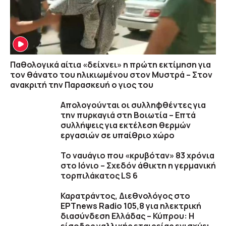
Παθολογικά αίτια «δείχνει» η πρώτη εκτίμηση για
τον θάνατο του ηλικιωμένου στον Μυστρά – Στον
ανακριτή την Παρασκευή ο γιος του
Απολογούνται οι συλληφθέντες για
την πυρκαγιά στη Βοιωτία – Επτά
συλλήψεις για εκτέλεση θερμών
εργασιών σε υπαίθριο χώρο
Το ναυάγιο που «κρυβόταν» 83 χρόνια
στο Ιόνιο – Σχεδόν άθικτη η γερμανική
τορπιλάκατος LS 6
Καρατράντος, Διεθνολόγος στο
ΕΡΤnews Radio 105,8 για ηλεκτρική
διασύνδεση Ελλάδας – Κύπρου: Η