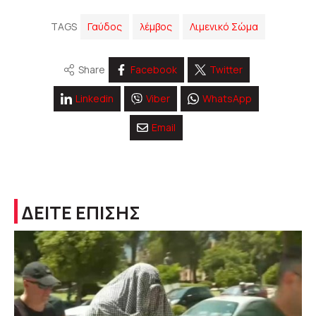
TAGS
Γαύδος
λέμβος
Λιμενικό Σώμα
Share
Facebook
Twitter
Linkedin
Viber
WhatsApp
Email
ΔΕΙΤΕ ΕΠΙΣΗΣ