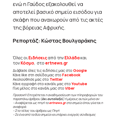
ενώ η Γαύδος εξακολουθεί να
αποτελεί βασικό σημείο εισόδου για
σκάφη που αναχωρούν από τις ακτές
της βόρειας Αφρικής.
Ρεπορτάζ: Κώστας Βουλγαράκης
Όλες οι
Ειδήσεις
από την
Ελλάδα
και
τον
Κόσμο
, στο
ertnews.gr
Διάβασε όλες τις ειδήσεις μας στο
Google
Κάνε like στη σελίδα μας στο
Facebook
Ακολούθησε μας στο
Twitter
Κάνε εγγραφή στο κανάλι μας στο
Youtube
Γίνε μέλος στο κανάλι μας στο
Viber
Προσοχή! Επιτρέπεται η αναδημοσίευση των πληροφοριών του
παραπάνω άρθρου (
όχι αυτολεξεί
) ή μέρους αυτών μόνο αν:
– Αναφέρεται ως πηγή το
ertnews.gr
στο σημείο όπου γίνεται η
αναφορά.
– Στο τέλος του άρθρου ως Πηγή
– Σε ένα από τα δύο σημεία να υπάρχει ενεργός σύνδεσμος